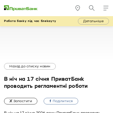
Детальніше
Робота банку під час блекауту
Назад до списку новин
В ніч на 17 січня ПриватБанк
проводить регламентні роботи
Запостити
Подiлитися