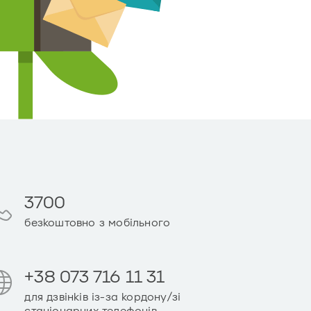
3700
безкоштовно з мобільного
+38 073 716 11 31
для дзвінків із-за кордону/зі