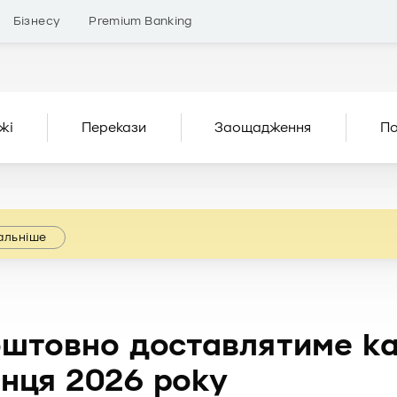
Бізнесу
Premium Banking
жі
Перекази
Заощадження
По
альніше
штовно доставлятиме ка
інця 2026 року