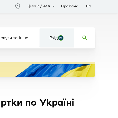
Про банк
EN
$
44.3
/
44.9
слуги та інше
Вхід
ртки по Україні