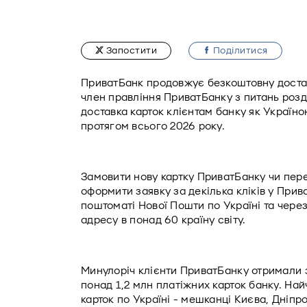
Запостити
Подiлитися
ПриватБанк продовжує безкоштовну доставк
член правління ПриватБанку з питань розд
доставка карток клієнтам банку як Україно
протягом всього 2026 року. 
Замовити нову картку ПриватБанку чи пере
оформити заявку за декілька кліків у Прива
поштоматі Нової Пошти по Україні та чере
адресу в понад 60 країну світу. 
Минулоріч клієнти ПриватБанку отримали з 
понад 1,2 млн платіжних карток банку. Най
карток по Україні - мешканці Києва, Дніпроп