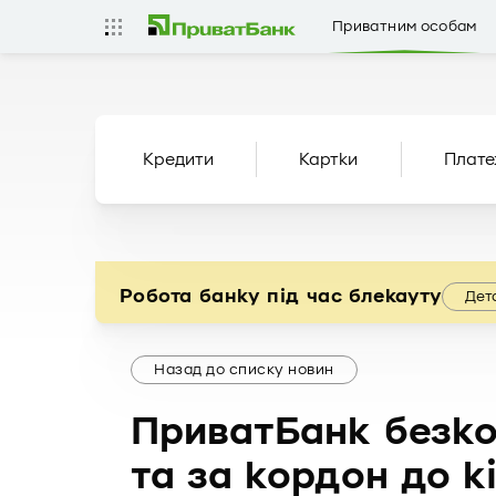
Приватним особам
Кредити
Картки
Плате
Робота банку під час блекауту
Дет
Назад до списку новин
ПриватБанк безко
та за кордон до к