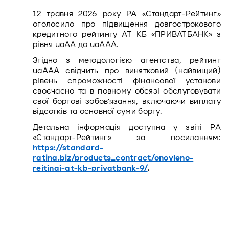
12 травня 2026 року РА «Стандарт-Рейтинг» 
оголосило про підвищення довгострокового 
кредитного рейтингу АТ КБ «ПРИВАТБАНК» з 
рівня uaАА до uaААА.
Згідно з методологією агентства, рейтинг 
uaAАА свідчить про винятковий (найвищий) 
рівень спроможності фінансової установи 
своєчасно та в повному обсязі обслуговувати 
свої боргові зобов’язання, включаючи виплату 
відсотків та основної суми боргу.
Детальна інформація доступна у звіті РА 
«Стандарт-Рейтинг» за посиланням: 
https://standard-
rating.biz/products_contract/onovleno-
rejtingi-at-kb-privatbank-9/
.