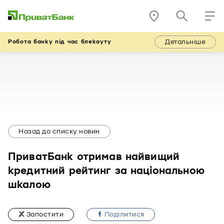
Детальніше
Робота банку під час блекауту
Назад до списку новин
ПриватБанк отримав найвищий
кредитний рейтинг за національною
шкалою
Запостити
Подiлитися