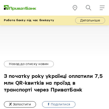
Детальніше
Робота банку під час блекауту
Назад до списку новин
З початку року українці оплатили 7,5
млн QR-квитків на проїзд в
транспорті через ПриватБанк
Запостити
Подiлитися