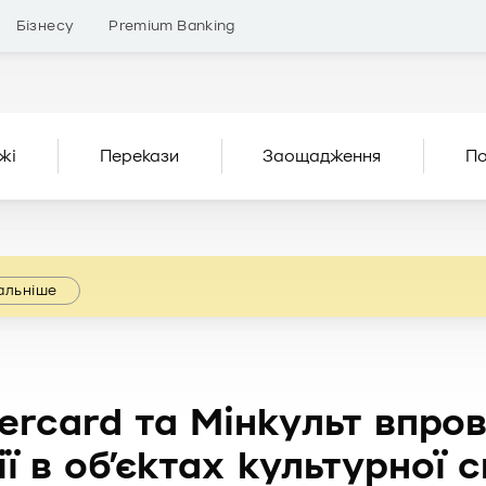
Бізнесу
Premium Banking
жі
Перекази
Заощадження
По
альніше
ercard та Мінкульт впро
ії в об’єктах культурної