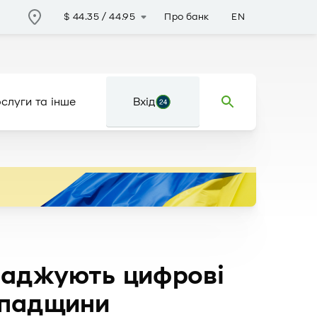
Про банк
EN
$
44.35
/
44.95
слуги та інше
Вхід
ваджують цифрові
 спадщини