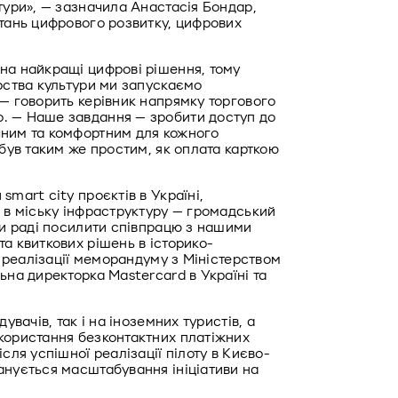
тури», — зазначила Анастасія Бондар, 
тань цифрового розвитку, цифрових 
на найкращі цифрові рішення, тому 
рства культури ми запускаємо 
— говорить керівник напрямку торгового 
. — Наше завдання — зробити доступ до 
ним та комфортним для кожного 
був таким же простим, як оплата карткою 
mart city проєктів в Україні, 
 в міську інфраструктуру — громадський 
Ми раді посилити співпрацю з нашими 
а квиткових рішень в історико-
у реалізації меморандуму з Міністерством 
ьна директорка Mastercard в Україні та 
увачів, так і на іноземних туристів, а 
користання безконтактних платіжних 
сля успішної реалізації пілоту в Києво-
анується масштабування ініціативи на 