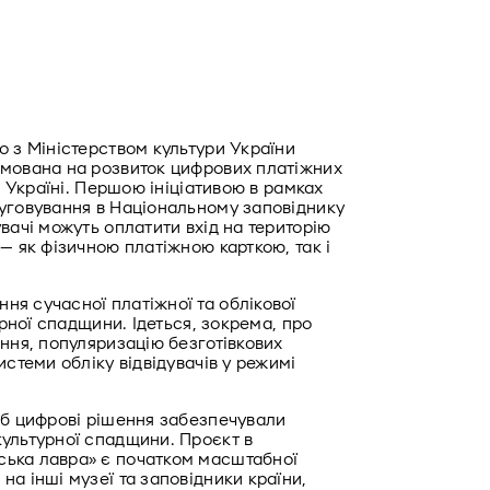
 з Міністерством культури України 
мована на розвиток цифрових платіжних 
в Україні. Першою ініціативою в рамках 
уговування в Національному заповіднику 
вачі можуть оплатити вхід на територію 
— як фізичною платіжною карткою, так і 
я сучасної платіжної та облікової 
урної спадщини. Ідеться, зокрема, про 
ння, популяризацію безготівкових 
стеми обліку відвідувачів у режимі 
об цифрові рішення забезпечували 
ультурної спадщини. Проєкт в 
ька лавра» є початком масштабної 
а інші музеї та заповідники країни, 