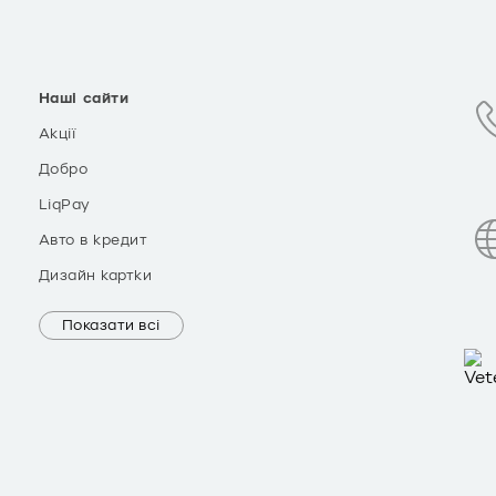
Наші сайти
Акції
Добро
LiqPay
Авто в кредит
Дизайн картки
Показати всі