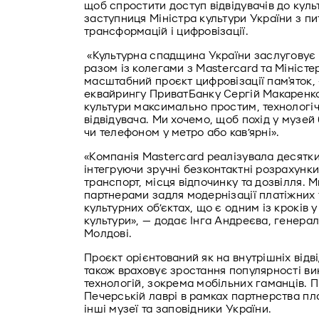
щоб спростити доступ відвідувачів до куль
заступниця Міністра культури України з пи
трансформацій і цифровізації.
 «Культурна спадщина України заслуговує 
разом із колегами з Mastercard та Міністе
масштабний проєкт цифровізації пам'яток, 
еквайрингу ПриватБанку Сергій Макаренко
культури максимально простим, технологіч
відвідувача. Ми хочемо, щоб похід у музей 
чи телефоном у метро або кав’ярні». 
«Компанія Mastercard реалізувала десятки s
інтегруючи зручні безконтактні розрахунки
транспорт, місця відпочинку та дозвілля. 
партнерами задля модернізації платіжних т
культурних об’єктах, що є одним із кроків 
культури», — додає Інга Андреєва, генерал
Молдові. 
Проєкт орієнтований як на внутрішніх відвід
також враховує зростання популярності ви
технологій, зокрема мобільних гаманців. Пі
Печерській лаврі в рамках партнерства пл
інші музеї та заповідники України.