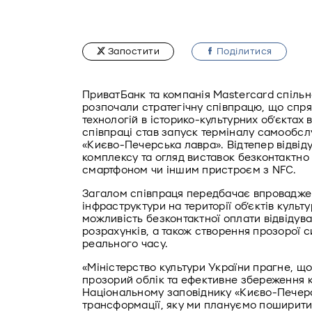
Запостити
Подiлитися
ПриватБанк та компанія Mastercard спільно
розпочали стратегічну співпрацю, що спря
технологій в історико-культурних об’єктах 
співпраці став запуск терміналу самообсл
«Києво-Печерська лавра». Відтепер відвіду
комплексу та огляд виставок безконтактно 
смартфоном чи іншим пристроєм з NFC. 
Загалом співпраця передбачає впровадженн
інфраструктури на території об’єктів культ
можливість безконтактної оплати відвідува
розрахунків, а також створення прозорої си
реального часу. 
«Міністерство культури України прагне, щ
прозорий облік та ефективне збереження к
Національному заповіднику «Києво-Печерс
трансформації, яку ми плануємо поширити н