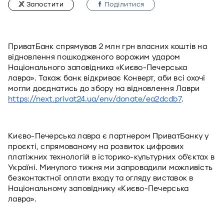
Запостити
Подiлитися
ПриватБанк спрямував 2 млн грн власних коштів на 
відновлення пошкодженого ворожим ударом 
Національного заповідника «Києво-Печерська 
лавра». Також банк відкриває Конверт, аби всі охочі 
могли доєднатись до збору на відновлення Лаври 
https://next.privat24.ua/env/donate/ea2dcdb7
. 
Києво-Печерська лавра є партнером ПриватБанку у 
проєкті, спрямованому на розвиток цифрових 
платіжних технологій в історико-культурних об’єктах в 
Україні. Минулого тижня ми запровадили можливість 
безконтактної оплати входу та огляду виставок в 
Національному заповіднику «Києво-Печерська 
лавра». 