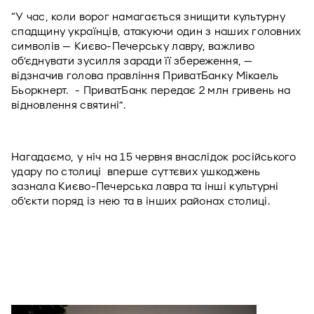
“У час, коли ворог намагається знищити культурну 
спадщину українців, атакуючи один з наших головних 
символів — Києво-Печерську лавру, важливо 
об’єднувати зусилля заради її збереження, — 
відзначив голова правління ПриватБанку Мікаель 
Бьоркнерт.  - ПриватБанк передає 2 млн гривень на 
відновлення святині”.
Нагадаємо, у ніч на 15 червня внаслідок російського 
удару по столиці  вперше суттєвих ушкоджень 
зазнала Києво-Печерська лавра та інші культурні 
об’єкти поряд із нею та в інших районах столиці. 