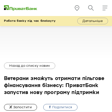
Детальніше
Робота банку під час блекауту
Назад до списку новин
Ветерани зможуть отримати пільгове
фінансування бізнесу: ПриватБанк
запустив нову програму підтримки
Запостити
Подiлитися