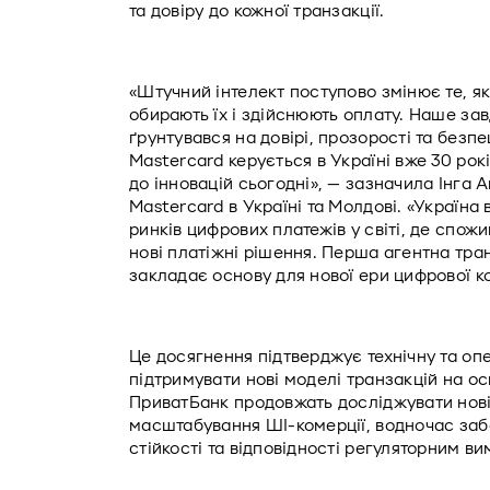
та довіру до кожної транзакції.
«Штучний інтелект поступово змінює те, як
обирають їх і здійснюють оплату. Наше за
ґрунтувався на довірі, прозорості та безпе
Mastercard керується в Україні вже 30 рокі
до інновацій сьогодні», — зазначила Інга 
Mastercard в Україні та Молдові. «Україна
ринків цифрових платежів у світі, де спож
нові платіжні рішення. Перша агентна транз
закладає основу для нової ери цифрової ко
Це досягнення підтверджує технічну та опе
підтримувати нові моделі транзакцій на осн
ПриватБанк продовжать досліджувати нові 
масштабування ШІ-комерції, водночас заб
стійкості та відповідності регуляторним ви