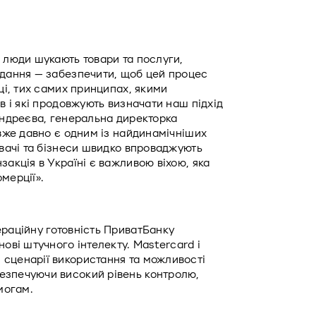
 люди шукають товари та послуги, 
вдання — забезпечити, щоб цей процес 
ці, тих самих принципах, якими 
в і які продовжують визначати наш підхід 
Андреєва, генеральна директорка 
 вже давно є одним із найдинамічніших 
ивачі та бізнеси швидко впроваджують 
акція в Україні є важливою віхою, яка 
мерції».
раційну готовність ПриватБанку 
ові штучного інтелекту. Mastercard і 
сценарії використання та можливості 
езпечуючи високий рівень контролю, 
могам.