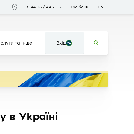
Про банк
EN
$
44.35
/
44.95
слуги та інше
Вхід
 в Україні