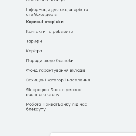
Соціальна позиція
Інформація для акціонерів та
стейкхолдерів
Корисні сторінки
Контакти та реквізити
Тарифи
Кар’єра
Поради щодо безпеки
Фонд гарантування вкладів
Захищені категорії населення
Як працює Банк в умовах
воєнного стану
Робота ПриватБанку під час
блекауту