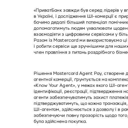
«ПриватБанк завжди був серед лідерів у в
в Україні, і дослідження ШІ-комерції є п
бачимо дедалі більший потенціал помічників
допомагатимуть людям ухвалювати щоденні
взаємодіяти з цифровими сервісами у біль
Разом із Mastercard ми використовуємо ці 
і робити сервіси ще зручнішими для наших 
член правління з питань роздрібного бізне
Рішення Mastercard Agent Pay, створене 
агентної комерції, ґрунтується на комплек
«Know Your Agent», у межах якого ШІ-агент
ідентифікації, реєстрації, підтвердження н
агенти забезпечуватимуть захист платежів 
підтверджуватимуть, що кожна транзакція, з
ШІ-агентом, здійснюється з дозволу і в ра
забезпечуючи повну прозорість щодо того, я
була здійснена покупка.