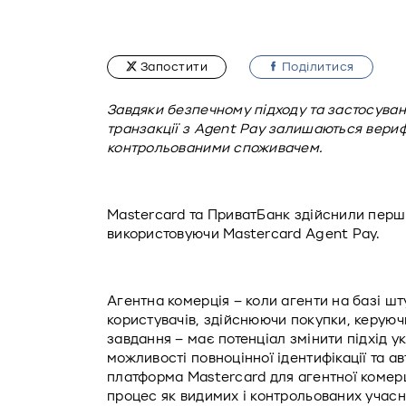
Запостити
Подiлитися
Завдяки безпечному підходу та застосуван
транзакції з Agent Pay залишаються вериф
контрольованими споживачем.
Mastercard та ПриватБанк здійснили першу 
використовуючи Mastercard Agent Pay. 
Агентна комерція – коли агенти на базі штуч
користувачів, здійснюючи покупки, керуюч
завдання – має потенціал змінити підхід ук
можливості повноцінної ідентифікації та ав
платформа Mastercard для агентної комерці
процес як видимих і контрольованих учасн