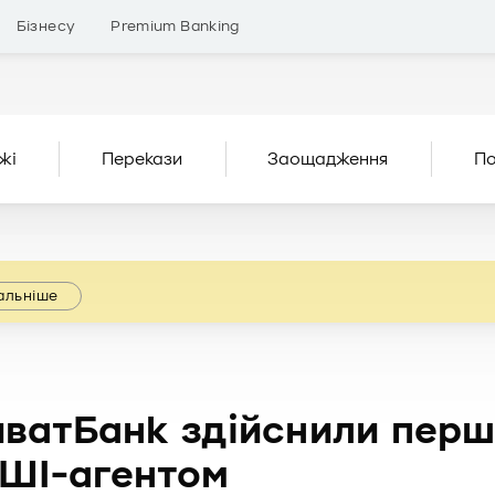
Бізнесу
Premium Banking
жі
Перекази
Заощадження
По
альніше
иватБанк здійснили першу
 ШІ-агентом