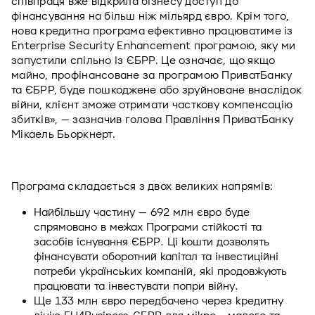
співпраця вже відкрила бізнесу доступ до 
фінансування на більш ніж мільярд євро. Крім того, 
нова кредитна програма ефективно працюватиме із 
Enterprise Security Enhancement програмою, яку ми 
запустили спільно із ЄБРР. Це означає, що якщо 
майно, профінансоване за програмою ПриватБанку 
та ЄБРР, буде пошкоджене або зруйноване внаслідок 
війни, клієнт зможе отримати часткову компенсацію 
збитків», — зазначив голова Правління ПриватБанку 
Мікаель Бьоркнерт. 
Програма складається з двох великих напрямів:
Найбільшу частину — 692 млн євро буде 
спрямовано в межах Програми стійкості та 
засобів існування ЄБРР. Ці кошти дозволять 
фінансувати оборотний капітал та інвестиційні 
потреби українських компаній, які продовжують 
працювати та інвестувати попри війну.
Ще 133 млн євро передбачено через кредитну 