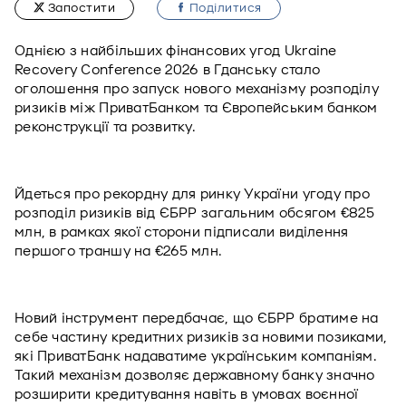
Запостити
Подiлитися
Однією з найбільших фінансових угод Ukraine 
Recovery Conference 2026 в Гданську стало 
оголошення про запуск нового механізму розподілу 
ризиків між ПриватБанком та Європейським банком 
реконструкції та розвитку. 
Йдеться про рекордну для ринку України угоду про 
розподіл ризиків від ЄБРР загальним обсягом €825 
млн, в рамках якої сторони підписали виділення 
першого траншу на €265 млн. 
Новий інструмент передбачає, що ЄБРР братиме на 
себе частину кредитних ризиків за новими позиками, 
які ПриватБанк надаватиме українським компаніям. 
Такий механізм дозволяє державному банку значно 
розширити кредитування навіть в умовах воєнної 