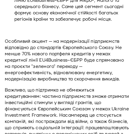
лінію EU4Business-ЄБРР для мікро-, малого та 
середнього бізнесу. Саме цей сегмент сьогодні 
формує основу економічної стійкості багатьох 
регіонів країни та забезпечує робочі місця.
Особливий акцент — на модернізації підприємств 
відповідно до стандартів Європейського Союзу. Не 
менше 70% нового портфеля кредитів у межах 
кредитної лінії EU4Business–ЄБРР буде спрямовано 
на проєкти "зеленого" переходу — 
енергоефективність, відновлювану енергетику, 
модернізацію виробництва та скорочення викидів.
Важливо, що підтримка не обмежиться 
кредитуванням: частина підприємств зможе отримати 
інвестиційні стимули у вигляді грантів, що 
фінансуються Європейським Союзом у межах Ukraine 
Investment Framework. Насамперед це стосується 
компаній, які постраждали від війни, а також бізнесів, 
що сприяють соціальній інтеграції: працевлаштовують 