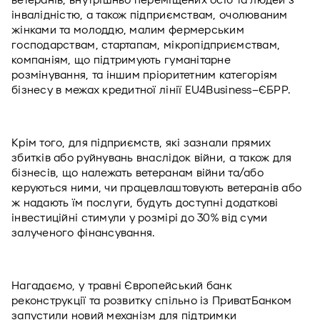
ветеранів, внутрішньо переміщених осіб та людей з 
інвалідністю, а також підприємствам, очолюваним 
жінками та молоддю, малим фермерським 
господарствам, стартапам, мікропідприємствам, 
компаніям, що підтримують гуманітарне 
розмінування, та іншим пріоритетним категоріям 
бізнесу в межах кредитної лінії EU4Business–ЄБРР.
Крім того, для підприємств, які зазнали прямих 
збитків або руйнувань внаслідок війни, а також для 
бізнесів, що належать ветеранам війни та/або 
керуються ними, чи працевлаштовують ветеранів або 
ж надають їм послуги, будуть доступні додаткові 
інвестиційні стимули у розмірі до 30% від суми 
залученого фінансування.
Нагадаємо, у травні Європейський банк 
реконструкції та розвитку спільно із ПриватБанком 
запустили новий механізм для підтримки 