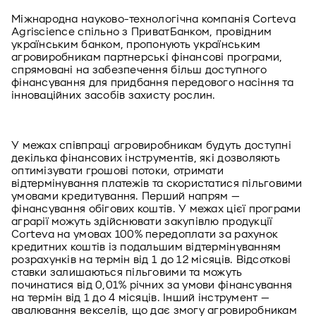
Міжнародна науково-технологічна компанія Corteva 
Agriscience спільно з ПриватБанком, провідним 
українським банком, пропонують українським 
агровиробникам партнерські фінансові програми, 
спрямовані на забезпечення більш доступного 
фінансування для придбання передового насіння та 
інноваційних засобів захисту рослин.
У межах співпраці агровиробникам будуть доступні 
декілька фінансових інструментів, які дозволяють 
оптимізувати грошові потоки, отримати 
відтермінування платежів та скористатися пільговими 
умовами кредитування. Перший напрям — 
фінансування обігових коштів. У межах цієї програми 
аграрії можуть здійснювати закупівлю продукції 
Corteva на умовах 100% передоплати за рахунок 
кредитних коштів із подальшим відтермінуванням 
розрахунків на термін від 1 до 12 місяців. Відсоткові 
ставки залишаються пільговими та можуть 
починатися від 0,01% річних за умови фінансування 
на термін від 1 до 4 місяців. Інший інструмент — 
авалювання векселів, що дає змогу агровиробникам 