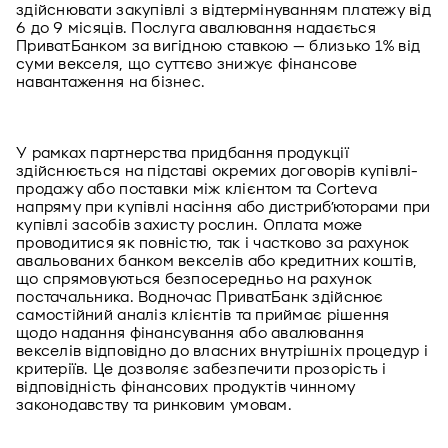
здійснювати закупівлі з відтермінуванням платежу від 
6 до 9 місяців. Послуга авалювання надається 
ПриватБанком за вигідною ставкою — близько 1% від 
суми векселя, що суттєво знижує фінансове 
навантаження на бізнес.
У рамках партнерства придбання продукції 
здійснюється на підставі окремих договорів купівлі-
продажу або поставки між клієнтом та Corteva 
напряму при купівлі насіння або дистриб’юторами при 
купівлі засобів захисту рослин. Оплата може 
проводитися як повністю, так і частково за рахунок 
авальованих банком векселів або кредитних коштів, 
що спрямовуються безпосередньо на рахунок 
постачальника. Водночас ПриватБанк здійснює 
самостійний аналіз клієнтів та приймає рішення 
щодо надання фінансування або авалювання 
векселів відповідно до власних внутрішніх процедур і 
критеріїв. Це дозволяє забезпечити прозорість і 
відповідність фінансових продуктів чинному 
законодавству та ринковим умовам.