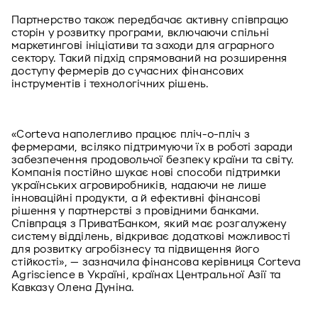
Партнерство також передбачає активну співпрацю 
сторін у розвитку програми, включаючи спільні 
маркетингові ініціативи та заходи для аграрного 
сектору. Такий підхід спрямований на розширення 
доступу фермерів до сучасних фінансових 
інструментів і технологічних рішень.
«Corteva наполегливо працює пліч-о-пліч з 
фермерами, всіляко підтримуючи їх в роботі заради 
забезпечення продовольчої безпеку країни та світу. 
Компанія постійно шукає нові способи підтримки 
українських агровиробників, надаючи не лише 
інноваційні продукти, а й ефективні фінансові 
рішення у партнерстві з провідними банками. 
Співпраця з ПриватБанком, який має розгалужену 
систему відділень, відкриває додаткові можливості 
для розвитку агробізнесу та підвищення його 
стійкості», — зазначила фінансова керівниця Corteva 
Agriscience в Україні, країнах Центральної Азії та 
Кавказу Олена Дуніна. 