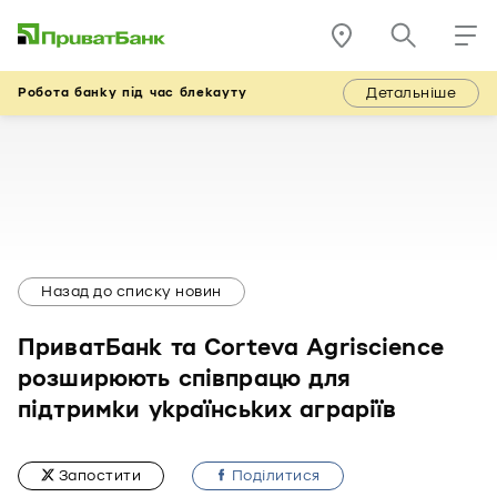
Детальніше
Робота банку під час блекауту
Назад до списку новин
ПриватБанк та Corteva Agriscience
розширюють співпрацю для
підтримки українських аграріїв
Запостити
Подiлитися