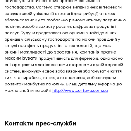
найактуальніших світових проблем сільського 
господарства. Corteva створює вигідні ринкові переваги 
завдяки своїй унікальній стратегії дистрибуції, а також 
збалансованому та глобально різноманітному поєднанню 
насіння, засобів захисту рослин, цифрових продуктів і 
послуг. Будучи представленою одними з найвідоміших 
брендів у сільському господарстві та маючи провідний у 
портфель продуктів та технологій, що має 
галузі 
значні можливості до зростання, компанія прагне 
максимізувати
 продуктивність для фермерів, одночасно 
співпрацюючи з зацікавленими сторонами в усій харчовій 
системі, виконуючи своє зобов’язання збагачувати життя 
тих, хто виробляє, та тих, хто споживає, забезпечуючи 
розвиток майбутніх поколінь. Більш детальну інформацію 
можна знайти на сайті 
http://www.corteva.com.ua
Контакти прес-служби