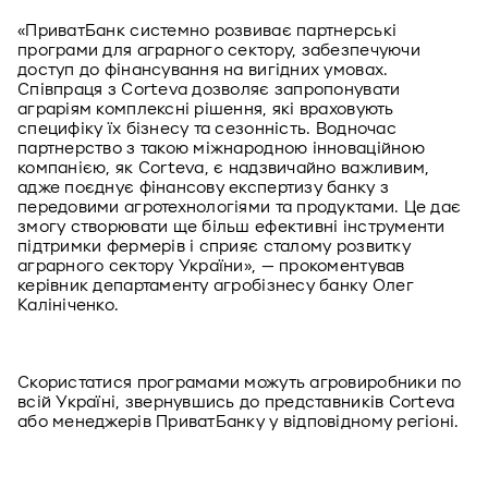
«ПриватБанк системно розвиває партнерські 
програми для аграрного сектору, забезпечуючи 
доступ до фінансування на вигідних умовах. 
Співпраця з Corteva дозволяє запропонувати 
аграріям комплексні рішення, які враховують 
специфіку їх бізнесу та сезонність. Водночас 
партнерство з такою міжнародною інноваційною 
компанією, як Corteva, є надзвичайно важливим, 
адже поєднує фінансову експертизу банку з 
передовими агротехнологіями та продуктами. Це дає 
змогу створювати ще більш ефективні інструменти 
підтримки фермерів і сприяє сталому розвитку 
аграрного сектору України», — прокоментував 
керівник департаменту агробізнесу банку Олег 
Калініченко.
Скористатися програмами можуть агровиробники по 
всій Україні, звернувшись до представників Corteva 
або менеджерів ПриватБанку у відповідному регіоні.