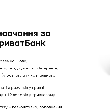
навчання за
ПриватБанк
ноземної мови;
и, роздруковані з Інтернету;
 (у разі оплати навчального
ті з рахунків у гривні;
зу + 12 доларів у гривневому
еказу – безкоштовно, поповнення