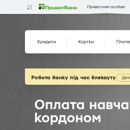
Приватним особам
Кредити
Картки
Плате
Робота банку під час блекауту
Дет
Оплата навча
кордоном