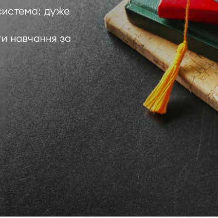
система; дуже
ти навчання за