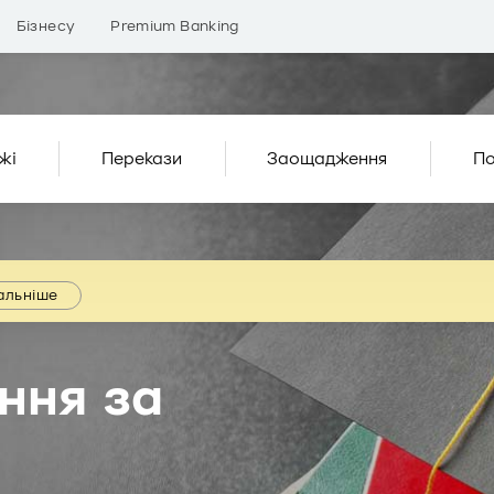
Бізнесу
Premium Banking
жі
Перекази
Заощадження
По
альніше
ння за