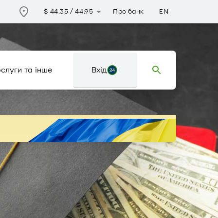
Про банк
EN
$
44.35
/
44.95
слуги та інше
Вхід