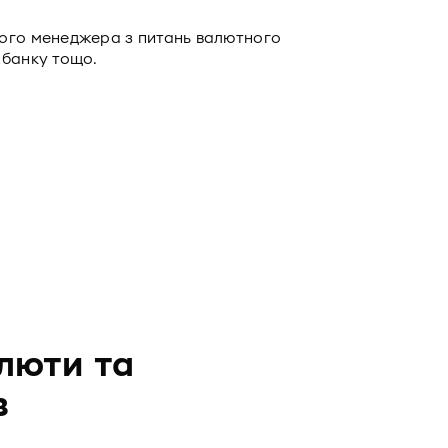
ного менеджера з питань валютного
жбанку тощо.
люти та
в