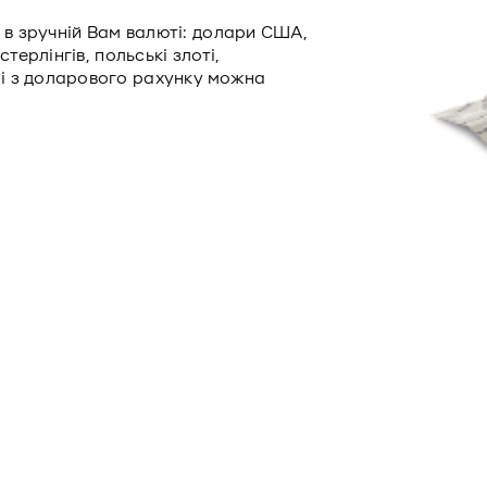
у в зручній Вам валюті: долари США,
терлінгів, польські злоті,
і з доларового рахунку можна