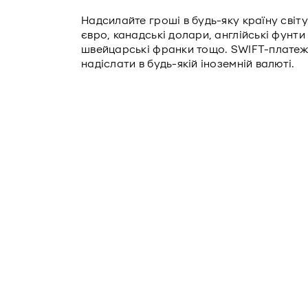
Надсилайте гроші в будь-яку країну світ
євро, канадські долари, англійські фунти с
швейцарські франки тощо. SWIFT-платеж
надіслати в будь-якій іноземній валюті.