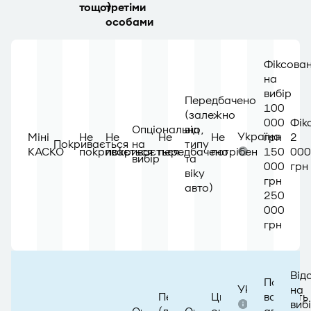
тощо)
третіми
особами
Фіксован
на
вибір
Передбачено
100
(залежно
000
Фік
Опціонально,
від
Україна
Міні
Не
Не
Не
Не
грн
2
Покривається
на
типу
КАСКО
покривається
покривається
передбачено
потрібен
150
000
вибір
та
000
грн
віку
грн
авто)
250
000
грн
Від
Повна
Україна
на
Передбачено
Цифровий
вартість
виб