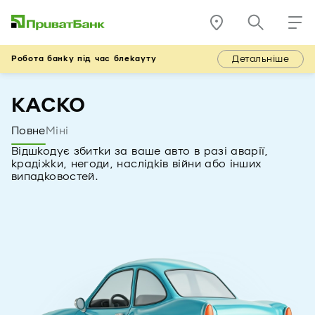
Детальніше
Робота банку під час блекауту
КАСКО
Повне
Міні
Відшкодує збитки за ваше авто в разі аварії,
крадіжки, негоди, наслідків війни або інших
випадковостей.