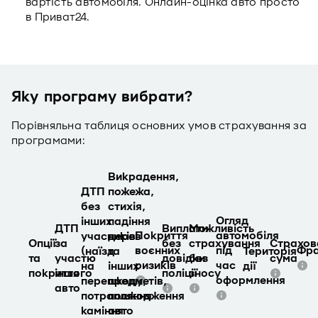
вартість автомобіля. Онлайн-оцінка авто просто
в Приват24.
Яку програму вибрати?
Порівняльна таблиця основних умов страхування за
програмами:
Викрадення,
ДТП
пожежа,
без
стихія,
Огляд
інших
падіння
ДТП
Виплати
Можливість
Покриття
автомобіля
учасників
дерев
Опції
за
без
страхування
Страхов
воєнних
під
Фр
(наїзд
та
Територія
та
участю
довідки
без
сума
ризиків
час
на
інших
дії
покриття
іншого
поліції
зносу
оформлення
перешкоду,
предметів,
авто
потрапляння
пошкодження
каміння
авто