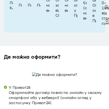
Опціонально,
(ліміти
Опціонально,
онлайн-
авто
Європа
Повне
0–
Покривається
Покривається
Покривається
на
залежать
на
огляд
Онлайн-
(опціонально
КАСКО
10
вибір
від
вибір
у
оцінка
на
від
СК)
Приват24
в
вибір)
стр
Приват2
сум
Де можна оформити?
У Приват24
Оформлюйте договір повністю онлайн у своєму
смартфоні або у вебверсії (онлайн-огляд у
застосунку Приват24).