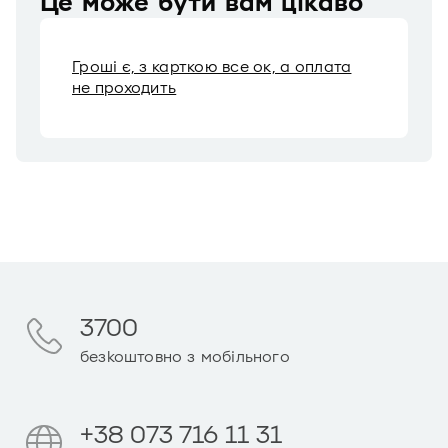
Це може бути вам цікаво
Гроші є, з карткою все ок, а оплата
не проходить
3700
безкоштовно з мобільного
+38 073 716 11 31