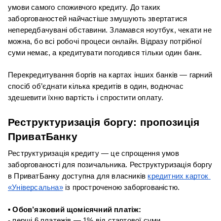
умови самого споживчого кредиту. До таких 
заборгованостей найчастіше змушують звертатися 
непередбачувані обставини. Зламався ноутбук, чекати не 
можна, бо всі робочі процеси онлайн. Відразу потрібної 
суми немає, а кредитувати погодився тільки один банк.
Перекредитування боргів на картах інших банків — гарний 
спосіб об’єднати кілька кредитів в один, водночас 
здешевити їхню вартість і спростити оплату.
Реструктуризація боргу: пропозиція 
ПриватБанку
Реструктуризація кредиту — це спрощення умов 
заборгованості для позичальника. Реструктуризація боргу 
в ПриватБанку доступна для власників 
кредитних карток 
«Універсальна»
 із простроченою заборгованістю.
▪ Обов’язковий щомісячний платіж:
- перші 6 платежів — 1% від стартової суми 