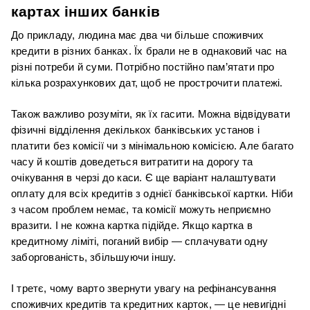
картах інших банків
До прикладу, людина має два чи більше споживчих 
кредити в різних банках. Їх брали не в однаковий час на 
різні потреби й суми. Потрібно постійно пам’ятати про 
кілька розрахункових дат, щоб не прострочити платежі.
Також важливо розуміти, як їх гасити. Можна відвідувати 
фізичні відділення декількох банківських установ і 
платити без комісії чи з мінімальною комісією. Але багато 
часу й коштів доведеться витратити на дорогу та 
очікування в черзі до каси. Є ще варіант налаштувати 
оплату для всіх кредитів з однієї банківської картки. Ніби 
з часом проблем немає, та комісії можуть неприємно 
вразити. І не кожна картка підійде. Якщо картка в 
кредитному ліміті, поганий вибір — сплачувати одну 
заборгованість, збільшуючи іншу.
І третє, чому варто звернути увагу на рефінансування 
споживчих кредитів та кредитних карток, — це невигідні 