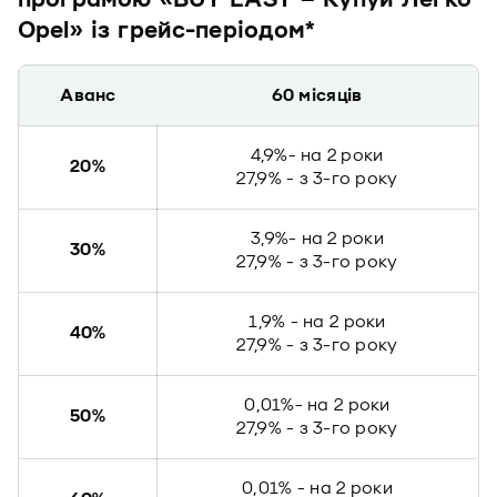
програмою «BUY EASY – Купуй Легко
Opel» із грейс-періодом*
Аванс
60 місяців
4,9%- на 2 роки
20%
27,9% - з 3-го року
3,9%- на 2 роки
30%
27,9% - з 3-го року
1,9% - на 2 роки
40%
27,9% - з 3-го року
0,01%- на 2 роки
50%
27,9% - з 3-го року
0,01% - на 2 роки