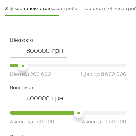
З фіксованою ставкою
з грейс - періодом 24 міс
з гре