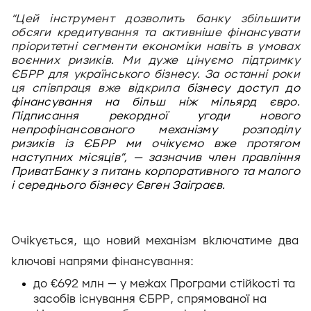
“Цей інструмент дозволить банку збільшити 
обсяги кредитування та активніше фінансувати 
пріоритетні сегменти економіки 
навіть в умовах 
воєнних ризиків.
 Ми дуже цінуємо підтримку 
ЄБРР для українського бізнесу. За останні роки 
ця співпраця вже відкрила 
бізнесу доступ до 
фінансування на більш ніж мільярд євро. 
Підписання рекордної угоди нового 
непрофінансованого механізму розподілу 
ризиків із ЄБРР ми очікуємо вже протягом 
наступних місяців”, — зазначив член правління 
ПриватБанку з питань корпоративного та малого 
і середнього бізнесу Євген Заіграєв. 
Очікується, що новий механізм включатиме два 
ключові напрями фінансування:
до €692 млн — у межах Програми стійкості та 
засобів існування ЄБР
Р, спрямованої на 