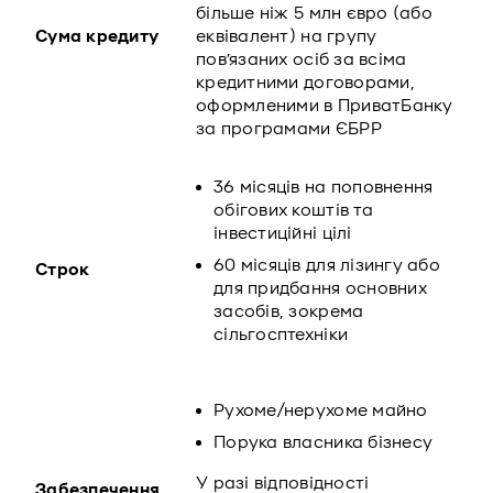
більше ніж 5 млн євро (або
Сума кредиту
еквівалент) на групу
пов’язаних осіб за всіма
кредитними договорами,
оформленими в ПриватБанку
за програмами ЄБРР
36 місяців на поповнення
обігових коштів та
інвестиційні цілі
60 місяців для лізингу або
Строк
для придбання основних
засобів, зокрема
сільгосптехніки
Рухоме/нерухоме майно
Порука власника бізнесу
У разі відповідності
Забезпечення