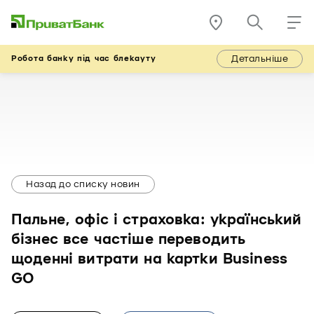
Детальніше
Робота банку під час блекауту
Назад до списку новин
Пальне, офіс і страховка: український
бізнес все частіше переводить
щоденні витрати на картки Business
GO