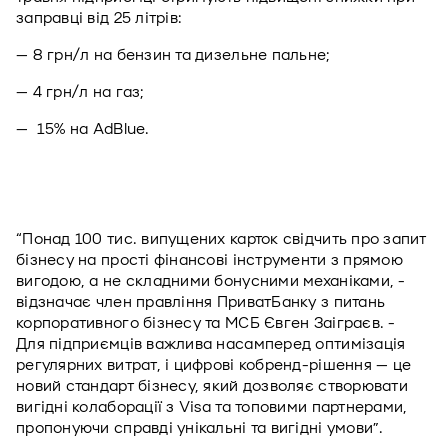
заправці від 25 літрів:
— 8 грн/л на бензин та дизельне пальне;
— 4 грн/л на газ;
—  15% на AdBlue.
“Понад 100 тис. випущених карток свідчить про запит 
бізнесу на прості фінансові інструменти з прямою 
вигодою, а не складними бонусними механіками, - 
відзначає член правління ПриватБанку з питань 
корпоративного бізнесу та МСБ Євген Заіграєв. -  
Для підприємців важлива насамперед оптимізація 
регулярних витрат, і цифрові кобренд-рішення — це 
новий стандарт бізнесу, який дозволяє створювати 
вигідні колаборації з Visa та топовими партнерами, 
пропонуючи справді унікальні та вигідні умови”.