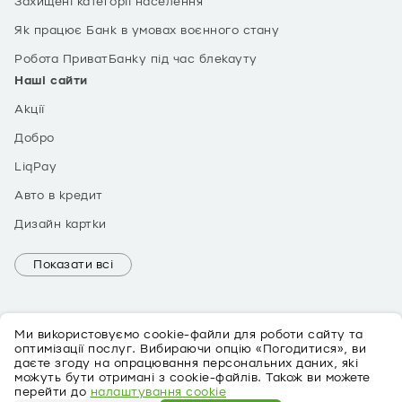
Захищені категорії населення
Як працює Банк в умовах воєнного стану
Робота ПриватБанку під час блекауту
Наші сайти
Акції
Добро
LiqPay
Авто в кредит
Дизайн картки
Показати всі
Ми використовуємо cookie-файли для роботи сайту та
оптимізації послуг. Вибираючи опцію «Погодитися», ви
даєте згоду на опрацювання персональних даних, які
можуть бути отримані з cookie-файлів. Також ви можете
EN
перейти до
налаштування cookie