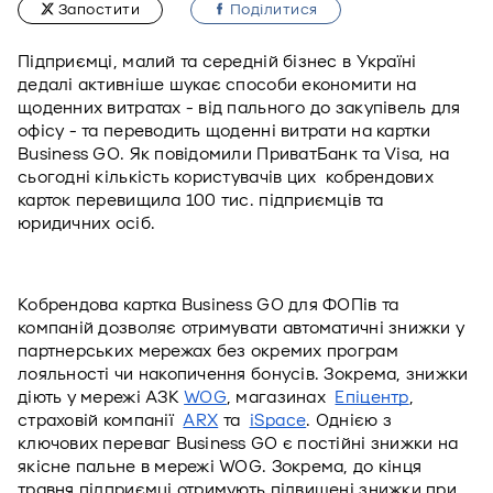
Запостити
Подiлитися
Підприємці, малий та середній бізнес в Україні 
дедалі активніше шукає способи економити на 
щоденних витратах - від пального до закупівель для 
офісу - та переводить щоденні витрати на картки 
Business GO. Як повідомили ПриватБанк та Visa, на 
сьогодні кількість користувачів цих  кобрендових 
карток перевищила 100 тис. підприємців та 
юридичних осіб.
Кобрендова картка Business GO для ФОПів та 
компаній дозволяє отримувати автоматичні знижки у 
партнерських мережах без окремих програм 
лояльності чи накопичення бонусів. Зокрема, знижки 
діють у мережі АЗК 
WOG
, магазинах 
Епіцентр
, 
страховій компанії 
ARX
 та 
iSpace
. Однією з 
ключових переваг Business GO є постійні знижки на 
якісне пальне в мережі WOG. Зокрема, до кінця 
травня підприємці отримують підвищені знижки при 