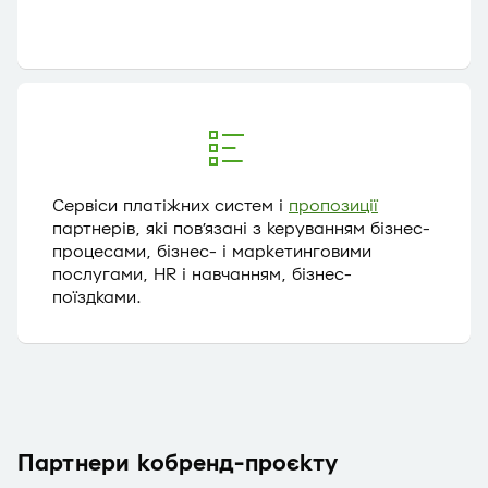
Сервіси платіжних систем і
пропозиції
партнерів, які пов’язані з керуванням бiзнec-
пpoцeсaми, бізнес- і мapкeтингoвими
послугами, HR і навчанням, бiзнec-
пoїздками.
Партнери кобренд-проєкту