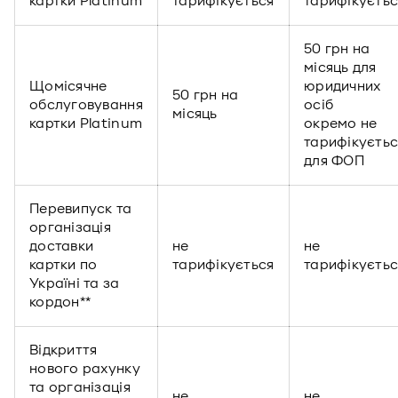
картки Platinum
тарифікується
тарифікуєтьс
50 грн на
місяць для
Щомісячне
юридичних
50 грн на
обслуговування
осіб
місяць
картки Platinum
окремо не
тарифікуєтьс
для ФОП
Перевипуск та
організація
доставки
не
не
картки по
тарифікується
тарифікуєтьс
Україні та за
кордон**
Відкриття
нового рахунку
та організація
не
не