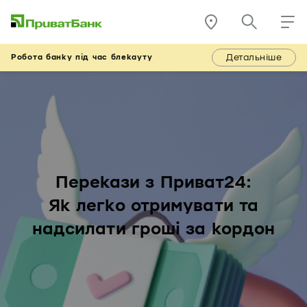
Детальніше
Робота банку під час блекауту
Перекази з Приват24:
Як легко отримувати та
надсилати гроші за кордон