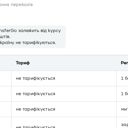
ння переказів
nsferGo залежить від курсу
штів.
країну не тарифікуються.
Тариф
Ре
не тарифікується
1 
не тарифікується
1 
не тарифікується
ми
за
не тарифікується