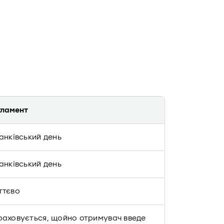
гламент
банківський день
банківський день
ттєво
раховується, щойно отримувач введе