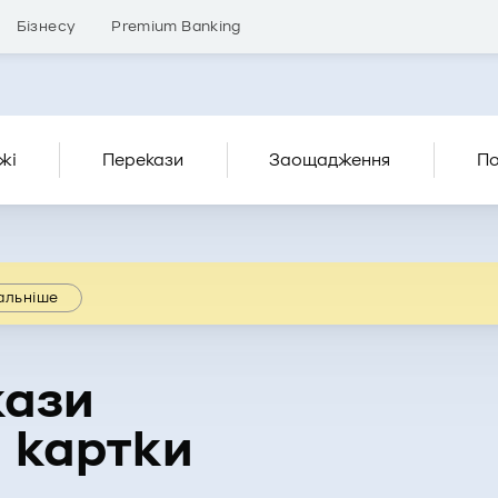
Бізнесу
Premium Banking
жі
Перекази
Заощадження
По
альніше
кази
 картки