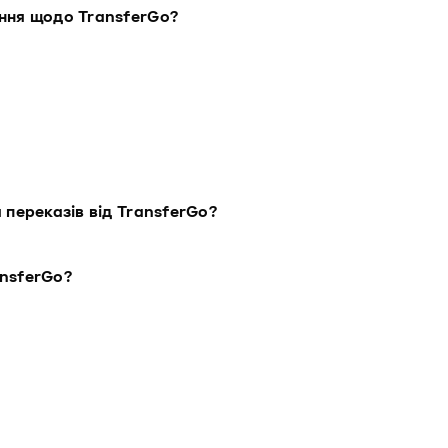
ання щодо TransferGo?
 переказів від TransferGo?
ansferGo?