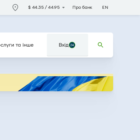
Про банк
EN
$
44.35
/
44.95
слуги та інше
Вхід