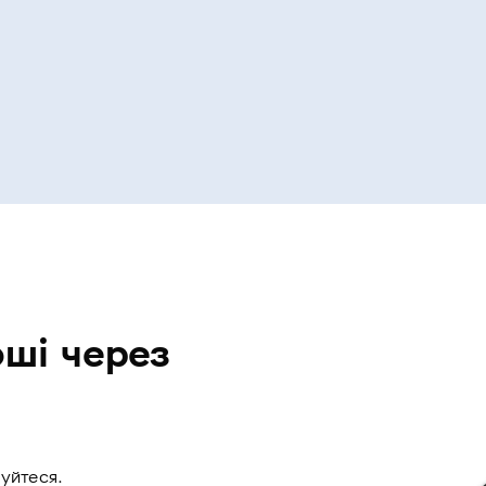
оші через
уйтеся.