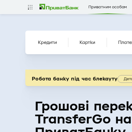
Приватним особам
Кредити
Картки
Плате
Робота банку під час блекауту
Дет
Грошові пере
TransferGo на