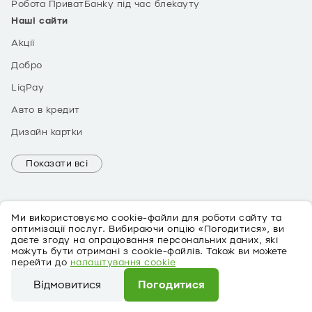
Робота ПриватБанку під час блекауту
Наші сайти
Акції
Добро
LiqPay
Авто в кредит
Дизайн картки
Показати всі
Ми використовуємо cookie-файли для роботи сайту та
оптимізації послуг. Вибираючи опцію «Погодитися», ви
даєте згоду на опрацювання персональних даних, які
можуть бути отримані з cookie-файлів. Також ви можете
EN
перейти до
налаштування cookie
Про персональні дані
Відмовитися
Погодитися
©
2026
ПриватБанк Ліцензія № 22 від 05.10.2011
Ми використовуємо cookie-файли для роботи сайту та