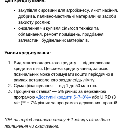
Цілі кредитування:
закупівля сировини для агробізнесу, як-от насіння, 
добрива, паливно-мастильні матеріали чи засоби 
захисту рослин;
оновлення чи купівля сільгосп техніки та 
обладнання, ремонт приміщень, придбання 
запчастин і будівельних матеріалів.
Умови кредитування:
Вид міжгосподарського кредиту — відновлювана 
кредитна лінія. Це схема кредитування, за якою 
позичальник може отримувати кошти періодично в 
рамках встановленого заздалегідь ліміту.
Сума фінансування — від 1 до 50 млн грн.
Процентна ставка* — 5% річних за державною 
програмою 
«Доступні кредити 5–7–9%»
 або UIRD (3 
міс.)** + 7% річних за програмою державних гарантій.
*0% на період воєнного стану + 1 місяць після його 
припинення чи скасування.