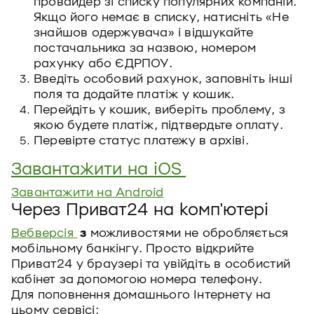
провайдер зі списку популярних компаній.
Якщо його немає в списку, натисніть «Не
знайшов одержувача» і відшукайте
постачальника за назвою, номером
рахунку або ЄДРПОУ.
Введіть особовий рахунок, заповніть інші
поля та додайте платіж у кошик.
Перейдіть у кошик, виберіть проблему, з
якою будете платіж, підтвердьте оплату.
Перевірте статус платежу в архіві.
Завантажити на iOS
Завантажити на Android
Через Приват24 на комп'ютері
Вебверсія
з
можливостями не обробляється
мобільному банкінгу. Просто відкрийте
Приват24 у браузері та увійдіть в особистий
кабінет за допомогою номера телефону.
Для поповнення домашнього Інтернету на
цьому сервісі: