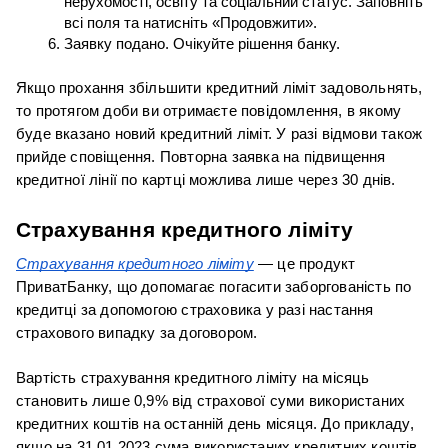
нерухомості, освіту та соціальний статус. Заповніть 
всі поля та натисніть «Продовжити».
Заявку подано. Очікуйте рішення банку.
Якщо прохання збільшити кредитний ліміт задовольнять, 
то протягом доби ви отримаєте повідомлення, в якому 
буде вказано новий кредитний ліміт. У разі відмови також 
прийде сповіщення. Повторна заявка на підвищення 
кредитної лінії по картці можлива лише через 30 днів.
Страхування кредитного ліміту
Страхування кредитного ліміту
 — це продукт 
ПриватБанку, що допомагає погасити заборгованість по 
кредитці за допомогою страховика у разі настання 
страхового випадку за договором.
Вартість страхування кредитного ліміту на місяць 
становить лише 0,9% від страхової суми використаних 
кредитних коштів на останній день місяця. До прикладу, 
якщо на 31.01.2023 сума використаних кредитних коштів 