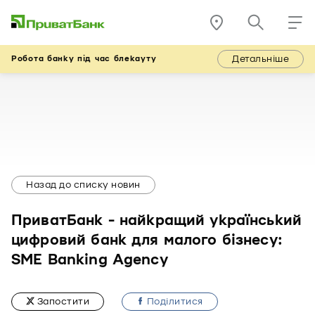
Детальніше
Робота банку під час блекауту
Назад до списку новин
ПриватБанк - найкращий український
цифровий банк для малого бізнесу:
SME Banking Agency
Запостити
Подiлитися