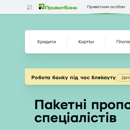
Приватним особам
Кредити
Картки
Плате
Робота банку під час блекауту
Дет
Пакетні пропо
спеціалістів