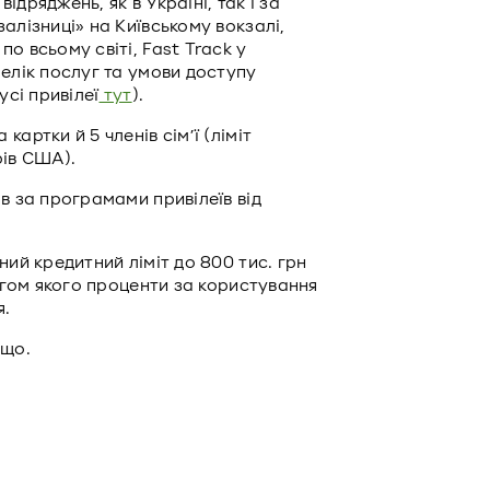
дряджень, як в Україні, так і за
алізниці» на Київському вокзалі,
о всьому світі, Fast Track у
елік послуг та умови доступу
усі привілеї
тут
).
артки й 5 членів сім’ї (ліміт
рів США).
в за програмами привілеїв від
ний кредитний ліміт до 800 тис. грн
тягом якого проценти за користування
я.
ощо.