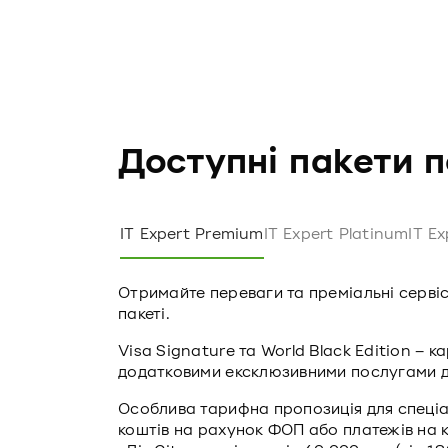
Доступні пакети п
IT Expert Premium
IT Expert Platinum
IT E
Отримайте переваги та преміальні серві
пакеті.
Visa Signature та World Black Edition – к
додатковими ексклюзивними послугами дл
Особлива тарифна пропозиція для спеціал
коштів на рахунок ФОП або платежів на 