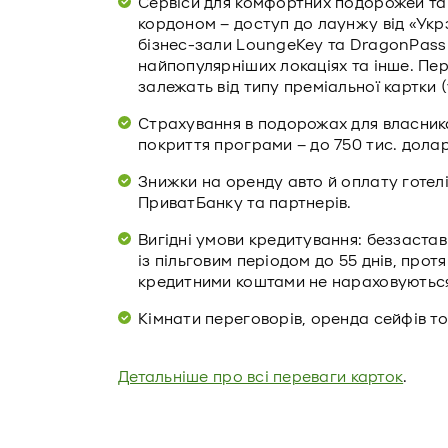
Сервіси для комфортних подорожей та ві
кордоном – доступ до лаунжу від «Укрз
бізнес-зали LoungeKey та DragonPass п
найпопулярніших локаціях та інше. Пер
залежать від типу преміальної картки (
Страхування в подорожах для власника к
покриття програми – до 750 тис. дола
Знижки на оренду авто й оплату готелі
ПриватБанку та партнерів.
Вигідні умови кредитування: беззастав
із пільговим періодом до 55 днів, про
кредитними коштами не нараховуютьс
Кімнати переговорів, оренда сейфів т
Детальніше про всі переваги карток
.