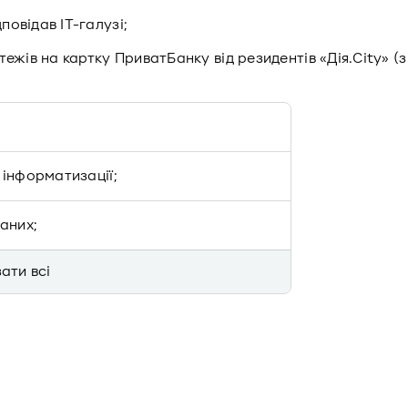
повідав IT-галузі;
ежів на картку ПриватБанку від резидентів «Дія.City» (
ь інформатизації;
даних;
ати всi