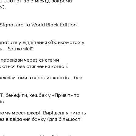
80 000 грн за 3 місяці, зокрема
У).
ignature та World Black Edition -
ignature у відділеннях/банкоматах у
 – без комісії;
-перекази через системи
ються без стягнення комісії.
еквізитами з власних коштів – без
Т, бенефіти, кешбек у «Привіт» та
ів.
чному месенджері. Вирішення питань
з відвідання банку (для більшості