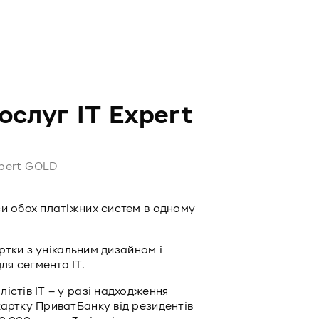
ослуг IT Expert
xpert GOLD
си обох платіжних систем в одному
артки з унікальним дизайном і
я сегмента IT.
істів ІТ – у разі надходження
картку ПриватБанку від резидентів