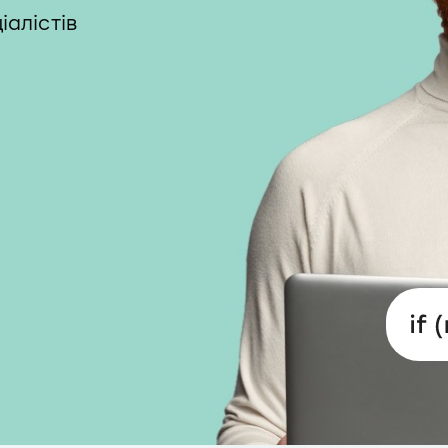
іалістів