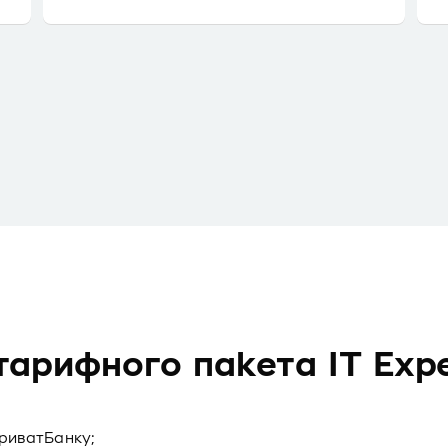
арифного пакета IT Expe
ПриватБанку;