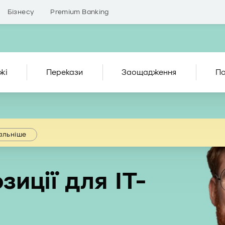
Бізнесу
Premium Banking
жі
Перекази
Заощадження
По
альніше
зиції для IT-