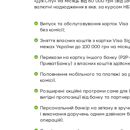
«Дія.City» на місяць від 60 000 грн (від 1
валютні надходження в екв. за курсом НБ
Випуск та обслуговування карток Visa S
без комісії;
Зняття власних коштів з картки Visa S
межах України до 100 000 грн на місяць
Перекази на картку іншого банку (P2P
ПриватБанку) з власних коштів здійсню
Поповнення мобільного та платежі за р
комісії.
Розширені акційні програми саме для І
вигідні пропозиції від банку та партнер
Персональний банкір на зв’язку в зру
і виконання доручень одним дзвінком бе
операцій).