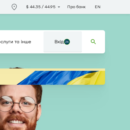
Про банк
EN
$
44.35
/
44.95
слуги та інше
Вхід