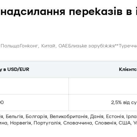
 надсилання переказів в 
, Польща
Гонконг, Китай, ОАЕ
Близьке зарубіжжя**
Туречч
у в USD/EUR
Клієнт
00
2,5% від 
, Бельгія, Болгарія, Великобританія, Данія, Естонія, Ірлан
на, Норвегія, Португалія, Словаччина, Словенія, США, У