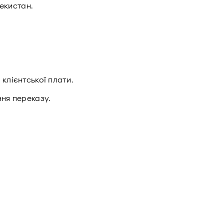
бекистан.
клієнтської плати.
ння переказу.