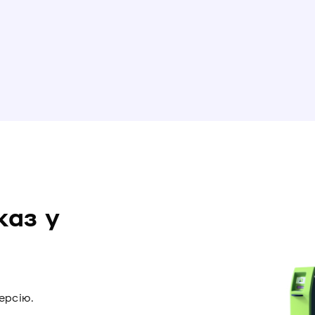
каз у
ерсію.