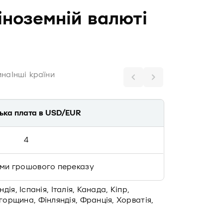
іноземній валюті
ина
Інші країни
ська плата в USD/EUR
4
суми грошового переказу
дія, Іспанія, Італія, Канада, Кіпр,
горщина, Фінляндія, Франція, Хорватія,