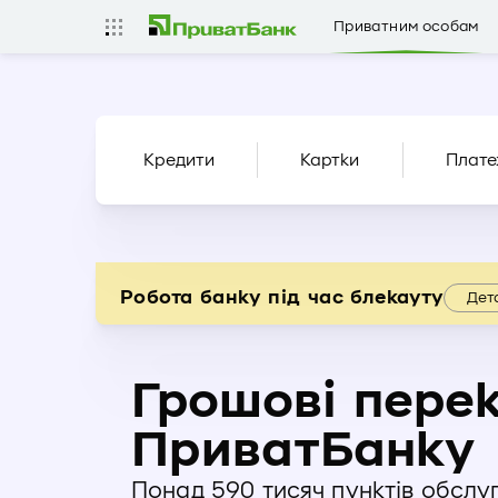
Приватним особам
Кредити
Картки
Плате
Робота банку під час блекауту
Дет
Грошові перек
ПриватБанку
Понад 590 тисяч пунктів обслу