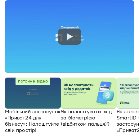
поточне відео
Мобільний застосунок
Як налаштувати вхід
Як згене
«Приват24 для
за біометрією
SmartID 
бізнесу»: Налаштуйте
(відбитком пальця)?
застосун
свій простір!
«Приват
бізнесу»