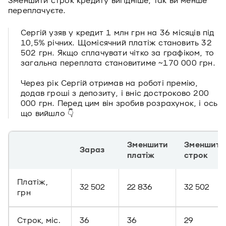
Зменшити строк кредиту вигідніше, так ви менше
переплачуєте.
Сергій узяв у кредит 1 млн грн на 36 місяців під
10,5% річних. Щомісячний платіж становить 32
502 грн. Якщо сплачувати чітко за графіком, то
загальна переплата становитиме ~170 000 грн.
Через рік Сергій отримав на роботі премію,
додав гроші з депозиту, і вніс достроково 200
000 грн. Перед цим він зробив розрахунок, і ось
що вийшло 👇
Зменшити
Зменшити
Зараз
платіж
строк
Платіж,
32 502
22 836
32 502
грн
Строк, міс.
36
36
29