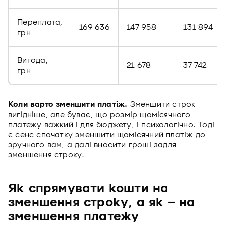
Переплата,
169 636
147 958
131 894
грн
Вигода,
21 678
37 742
грн
Коли варто зменшити платіж.
Зменшити строк
вигідніше, але буває, що розмір щомісячного
платежу важкий і для бюджету, і психологічно. Тоді
є сенс спочатку зменшити щомісячний платіж до
зручного вам, а далі вносити гроші задля
зменшення строку.
Як спрямувати кошти на
зменшення строку, а як – на
зменшення платежу