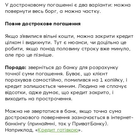
У достроковому погашенні є два варіанти: можна
повернути весь борг, а можна частку.
Повне дострокове погашення
Якщо з'явилися вільні кошти, можна закрити кредит
цілком і видихнути. Тут є нюанси, чи доцільно це
робити, якщо понад половину строку вже минуло,
але про це пізніше.
Порада:
зверніться до банку для розрахунку
точної суми погашення. Буває, що клієнт
порахував самостійно, помилився на 1 копійку, і
кредит залишається чинним. Людина не сплачує
відсотки, адже думає, що кредит закрито, і
виходить на прострочення.
Можна не звертатися в банк, якщо точна сума
дострокового повернення зазначається в інтернет-
банкінгу (принаймні, так у ПриватБанку).
Наприклад, «
Кредит готівкою
».