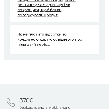
рейтинг: у чому різниця і як
покращити, щоб банки
погоджували кредит
Як не платити відсотки за
кредитною карткою: відверто про
пільговий період
3700
безкоштовно з мобільного