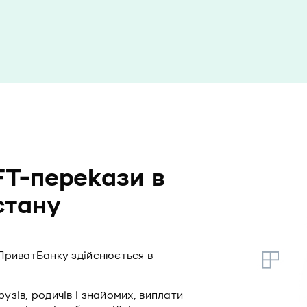
T-перекази в
стану
ПриватБанку здійснюється в
зів, родичів і знайомих, виплати