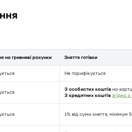
ння
я на гривневі рахунки
Зняття готівки
ується
Не тарифікується
З особистих коштів
на картц
ується
З кредитних коштів
згідно з
ується
1% від суми зняття, мінімум 5