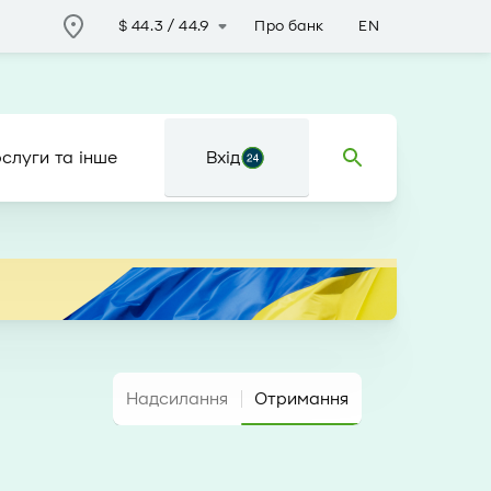
Про банк
EN
$
44.3
/
44.9
слуги та інше
Вхід
Надсилання
Отримання