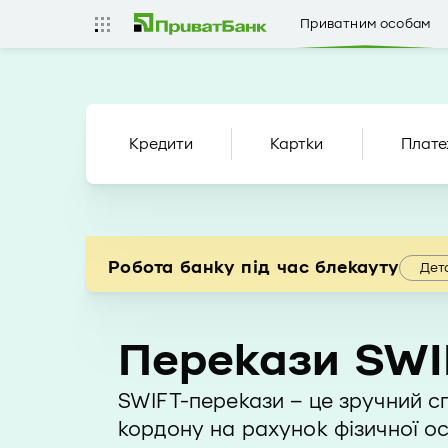
Приватним особам
Кредити
Картки
Плате
Робота банку під час блекауту
Дет
Перекази SWI
SWIFT-перекази – це зручний с
кордону на рахунок фізичної о