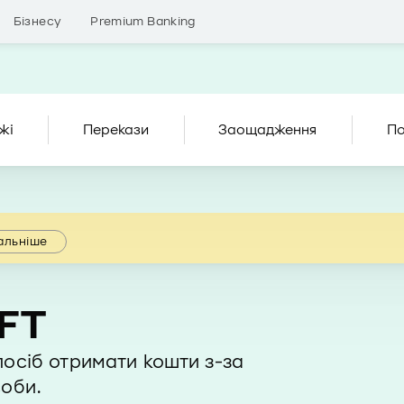
Бізнесу
Premium Banking
жі
Перекази
Заощадження
По
альніше
FT
посіб отримати кошти з-за
соби.