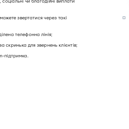
, соціальні чи благодійні виплати
можете звертатися через такі
иділена телефонна лінія;
а скринька для звернень клієнтів;
m-підтримка.