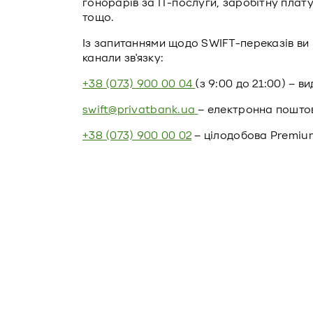
гонорарів за IT-послуги, заробітну плату
тощо.
Із запитаннями щодо SWIFT-переказів ви 
канали зв'язку:
+38 (073) 900 00 04
(з 9:00 до 21:00) – в
swift@privatbank.ua
– електронна поштов
+38 (073) 900 00 02
– цілодобова Premiu