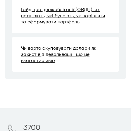
Гайд про держоблігації (ОВДП): як
працюють, які бувають, як порівняти
та сформувати портфель
Чи варто скуповувати долари як
захист від девальвації і що це
взагалі за звір
3700