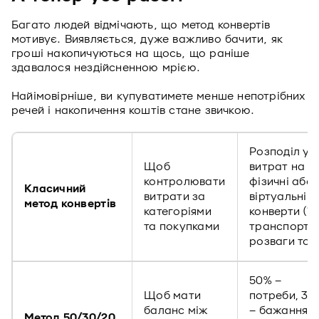
Багато людей відмічають, що метод конвертів
мотивує. Виявляється, дуже важливо бачити, як
гроші накопичуються на щось, що раніше
здавалося нездійсненною мрією.
Найімовірніше, ви купуватимете менше непотрібних
речей і накопичення коштів стане звичкою.
Розподіл ус
Щоб
витрат на
контролювати
фізичні або
Класичний
витрати за
віртуальні
метод конвертів
категоріями
конверти (їж
та покупками
транспорт,
розваги тощ
50% –
Щоб мати
потреби, 30
баланс між
– бажання,
Метод 50/30/20