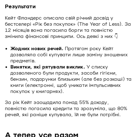
Результати
Кейт Фландерс описала свій річний досвід у
бестселері «Рік без покупок» (The Year of Less). За
12 місяців вона погасила борги та повністю
змінила фінансові принципи. Ось деякі з них 👇
Жодних нових речей.
Протягом року Кейт
дозволяла собі купувати лише заміну зношених
предметів.
Винятки, які рятували виклик.
У списку
дозволеного були продукти, засоби гігієни,
бензин, подарунки близьким (але без розкоші) та
книги (електронні, щоб уникати імпульсивних
покупок у книгарнях).
За рік Кейт заощадила понад 55% доходу,
повністю погасила кредити та зрозуміла, що 80%
речей, які раніше купувала, їй не були потрібні.
А тепер усе разом