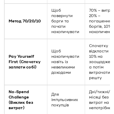
Щоб
70% – витра
повернути
20% –
Метод 70/20/10
борги та
погашення
почати
боргів, 10% 
накопичувати
накопиченн
Спочатку
Щоб
відкласти 5
Pay Yourself
накопичувати
10% на
First (Спочатку
навіть із
заощадженн
заплати собі)
невеликими
а потім
доходами
витрачати
решту
No-Spend
Дні/тижні/
Для
Challenge
місяці без
імпульсивних
(Виклик без
витрат на
покупців
витрат)
непотрібне