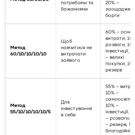
потребами та
20% –
бажаннями
заощадженн
борги
60% – основ
витрати, 10
Щоб
розваги, 10
Метод
навчитися не
інвестиції, 
60/10/10/10/10
витрачати
– великі
зайвого
покупки, 10
резерв
55% – витра
10% –
самоосвіта,
Для
Метод
10% –
інвестування
55/10/10/10/10/5
інвестиції, 
в себе
– розваги, 
– резерв, 5%
благодійніс