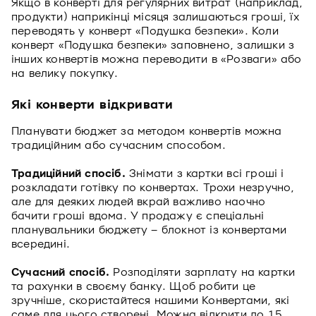
Якщо в конверті для регулярних витрат (наприклад,
продукти) наприкінці місяця залишаються гроші, їх
переводять у конверт «Подушка безпеки». Коли
конверт «Подушка безпеки» заповнено, залишки з
інших конвертів можна переводити в «Розваги» або
на велику покупку.
Які конверти відкривати
Планувати бюджет за методом конвертів можна
традиційним або сучасним способом.
Традиційний спосіб.
Знімати з картки всі гроші і
розкладати готівку по конвертах. Трохи незручно,
але для деяких людей вкрай важливо наочно
бачити гроші вдома. У продажу є спеціальні
планувальники бюджету – блокнот із конвертами
всередині.
Сучасний спосіб.
Розподіляти зарплату на картки
та рахунки в своєму банку. Щоб робити це
зручніше, скористайтеся нашими Конвертами, які
саме для цього створені. Можна відкрити до 15