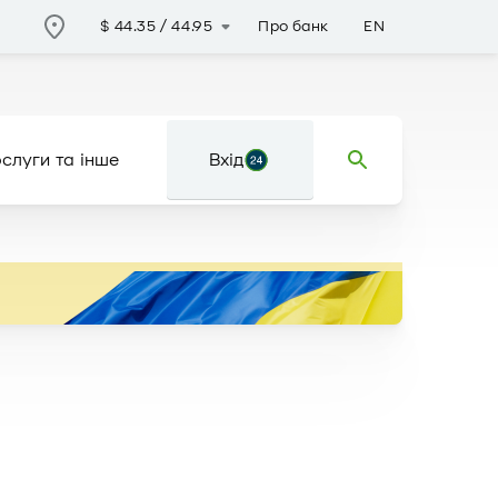
Про банк
EN
$
44.35
/
44.95
слуги та інше
Вхід