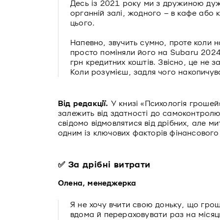
Десь із 2021 року ми з дружиною дуже
органній залі, жодного – в кафе або к
цього.
Напевно, звучить сумно, проте коли
просто поміняли його на Subaru 2024 
грн кредитних коштів. Звісно, це не за
Коли розумієш, задля чого накопичув
Від редакції.
У книзі «Психологія грошей
залежить від здатності до самоконтролю,
свідомо відмовлятися від дрібних, але м
одним із ключових факторів фінансового
✅ За дрібні витрати
Олена, менеджерка
Я не хочу вчити свою доньку, що грош
вдома й перераховувати раз на місяц