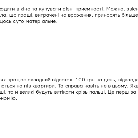
одити в кіно та купувати різні приємності. Можна, звіс
тала, що гроші, витрачені на враження, приносять більш
 щось суто матеріальне.
 як працює складний відсоток. 100 грн на день, відклад
юються на пів квартири. Та справа навіть не в цьому. Я
, то й великі будуть витікати крізь пальці. Це перш за
ономію.