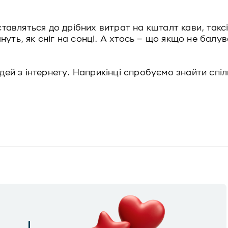
 ставляться до дрібних витрат на кшталт кави, такс
уть, як сніг на сонці. А хтось – що якщо не балув
людей з інтернету. Наприкінці спробуємо знайти сп