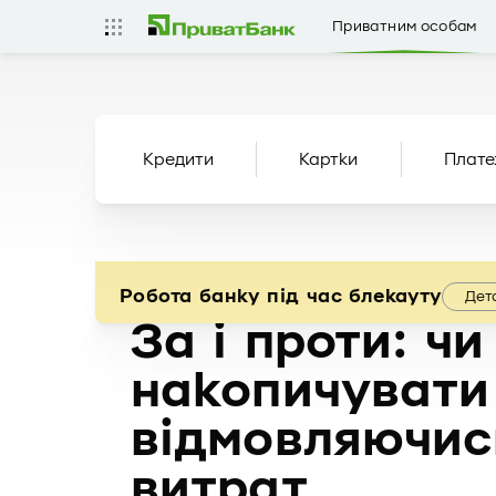
Приватним особам
Кредити
Картки
Плате
Робота банку під час блекауту
Дет
За і проти: чи
накопичувати
відмовляючись
витрат