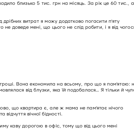
одило близько 5 тис. грн на місяць. За рік це 60 тис., а
ід дрібних витрат я можу додатково погасити п’яту
о не доведе мені, що цього не слід робити, і я від чогос
гроші. Вона економила на всьому, про що я пам’ятаю: 
дмовлялася від блузки, яка їй подобалася… Я тільки й чул
дово, що квартира є, але ж мама не пам’ятає нічого
а відчуття вічної бідності.
тиму каву дорогою в офіс, тому що від цього мені