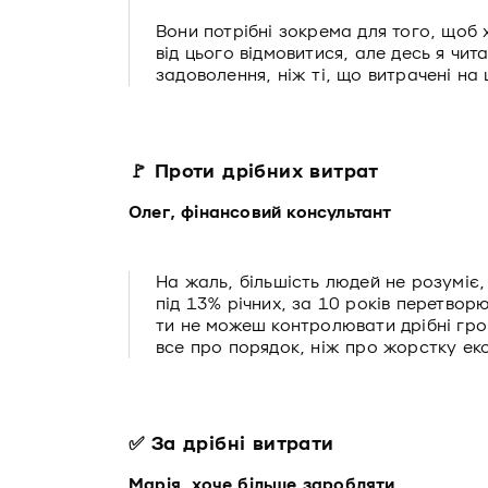
Вони потрібні зокрема для того, щоб х
від цього відмовитися, але десь я чи
задоволення, ніж ті, що витрачені на
🚩 Проти дрібних витрат
Олег, фінансовий консультант
На жаль, більшість людей не розуміє,
під 13% річних, за 10 років перетвор
ти не можеш контролювати дрібні гроші
все про порядок, ніж про жорстку ек
✅ За дрібні витрати
Марія, хоче більше заробляти