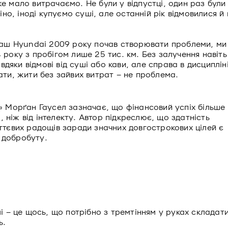
 мало витрачаємо. Не були у відпустці, один раз були
іно, іноді купуємо суші, але останній рік відмовилися й 
 наш Hyundai 2009 року почав створювати проблеми, ми
року з пробігом лише 25 тис. км. Без залучення навіть
вдяки відмові від суші або кави, але справа в дисципліні
ати, жити без зайвих витрат – не проблема.
» Морґан Гаусел зазначає, що фінансовий успіх більше
 ніж від інтелекту. Автор підкреслює, що здатність
иттєвих радощів заради значних довгострокових цілей є
 добробуту.
і – це щось, що потрібно з тремтінням у руках складат
ь.