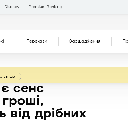
Бізнесу
Premium Banking
жі
Перекази
Заощадження
По
альніше
 є сенс
 гроші,
 від дрібних