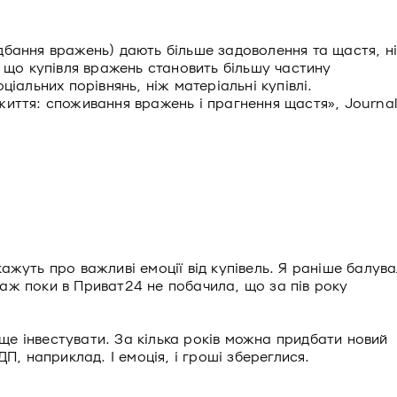
идбання вражень) дають більше задоволення та щастя, н
, що купівля вражень становить більшу частину
іальних порівнянь, ніж матеріальні купівлі.
иття: споживання вражень і прагнення щастя», Journa
кажуть про важливі емоції від купівель. Я раніше балув
 аж поки в Приват24 не побачила, що за пів року
ще інвестувати. За кілька років можна придбати новий
, наприклад. І емоція, і гроші збереглися.