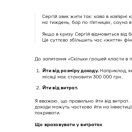
Сергій звик жити так: кава в кав'ярні 
на тиждень, бар по п'ятницях, сауна в
Якщо в кризу Сергій відмовиться від б
Це суттєво збільшить час «життя» фі
До запитання «Скільки грошей класти в п
Йти від розміру доходу.
Наприклад, як
місяці має становити 300 000 грн.
Йти від витрат.
Я вважаю, що правильно йти від витрат.
доходи можуть частково йти на інвестиц
покривати.
Що враховувати у витратах