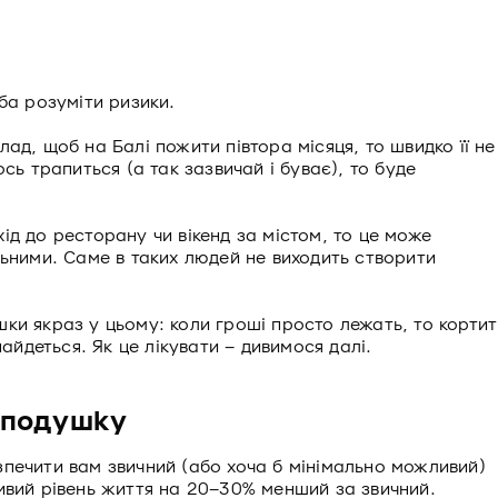
ба розуміти ризики.
лад, щоб на Балі пожити півтора місяця, то швидко її не
сь трапиться (а так зазвичай і буває), то буде
ід до ресторану чи вікенд за містом, то це може
льними. Саме в таких людей не виходить створити
ки якраз у цьому: коли гроші просто лежать, то кортит
найдеться. Як це лікувати – дивимося далі.
 подушку
печити вам звичний (або хоча б мінімально можливий)
ивий рівень життя на 20–30% менший за звичний.