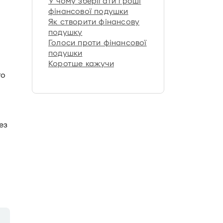
У чому зберігати гроші
фінансової подушки
Як створити фінансову
подушку
Голоси проти фінансової
подушки
Коротше кажучи
то
ез
я