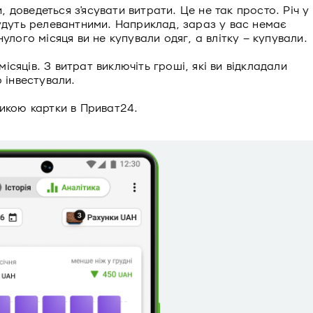
доведеться з'ясувати витрати. Це не так просто. Річ у
будуть релевантними. Наприклад, зараз у вас немає
улого місяця ви не купували одяг, а влітку – купували.
 місяців. З витрат виключіть гроші, які ви відкладали
о інвестували.
тикою картки в Приват24.