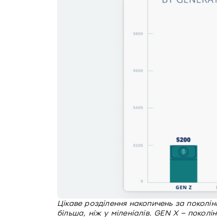
Цікаве розділення накопичень за поколін
більша, ніж у міленіалів. GEN X – покол