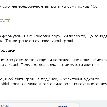
 собі непередбачувані витрати на суму понад 400
POWER
з формуванням фінансової подушки через те, що занад
а». Так витрачаються накопичені гроші.
 подушки
она має допомогти, якщо ви на якийсь час залишилися б
до лікарні. Подушка дозволяє підтримувати звичний
, щоб взяти гроші з подушки, – запитання відкрите.
ібні покупки, якщо у вас є сила волі не захоплюватис