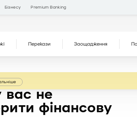
Бізнесу
Premium Banking
жі
Перекази
Заощадження
По
альніше
у вас не
орити фінансову