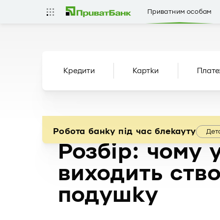
Приватним особам
Кредити
Картки
Плате
Робота банку під час блекауту
Дет
Розбір: чому 
виходить ств
подушку