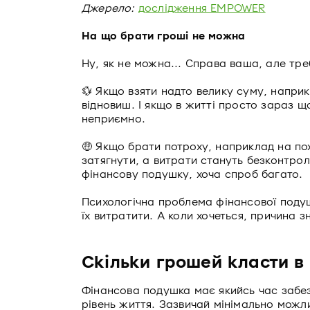
Джерело:
дослідження EMPOWER
На що брати гроші не можна
Ну, як не можна... Справа ваша, але тре
💱 Якщо взяти надто велику суму, наприк
відновиш. І якщо в житті просто зараз що
неприємно.
🤑 Якщо брати потроху, наприклад на пох
затягнути, а витрати стануть безконтро
фінансову подушку, хоча спроб багато.
Психологічна проблема фінансової подуш
їх витратити. А коли хочеться, причина з
Скільки грошей класти в
Фінансова подушка має якийсь час забез
рівень життя. Зазвичай мінімально можл