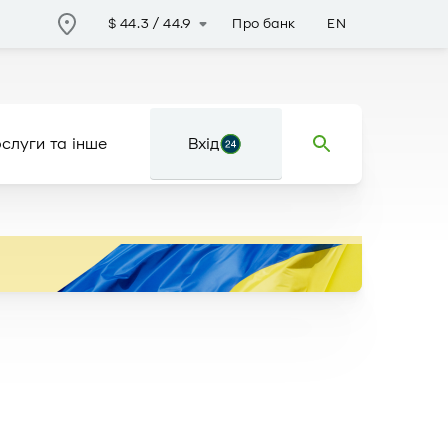
Про банк
EN
$
44.3
/
44.9
слуги та інше
Вхід