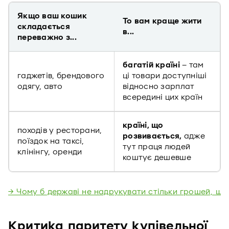
Якщо ваш кошик
То вам краще жити
складається
в...
переважно з...
багатій країні
– там
гаджетів, брендового
ці товари доступніші
одягу, авто
відносно зарплат
всередині цих країн
країні, що
походів у ресторани,
розвивається,
адже
поїздок на таксі,
тут праця людей
клінінгу, оренди
коштує дешевше
→ Чому б державі не надрукувати стільки грошей, щоб
Критика паритету купівельної