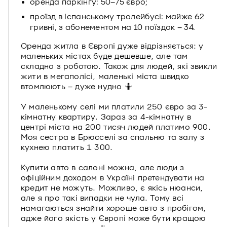
оренда паркінгу: 50–75 євро;
проїзд в іспанському тролейбусі: майже 62
гривні, з абонементом на 10 поїздок – 34.
Оренда житла в Європі дуже відрізняється: у
маленьких містах буде дешевше, але там
складно з роботою. Також для людей, які звикли
жити в мегаполісі, маленькі міста швидко
втомлюють – дуже нудно 🤷
У маленькому селі ми платили 250 євро за 3-
кімнатну квартиру. Зараз за 4-кімнатну в
центрі міста на 200 тисяч людей платимо 900.
Моя сестра в Брюсселі за спальню та залу з
кухнею платить 1 300.
Купити авто в салоні можна, але люди з
офіційним доходом в Україні претендувати на
кредит не можуть. Можливо, є якісь нюанси,
але я про такі випадки не чула. Тому всі
намагаються знайти хороше авто з пробігом,
адже його якість у Європі може бути кращою