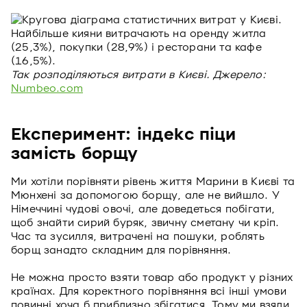
Так розподіляються витрати в Києві. Джерело:
Numbeo.com
Експеримент: індекс піци
замість борщу
Ми хотіли порівняти рівень життя Марини в Києві та
Мюнхені за допомогою борщу, але не вийшло. У
Німеччині чудові овочі, але доведеться побігати,
щоб знайти сирий буряк, звичну сметану чи кріп.
Час та зусилля, витрачені на пошуки, роблять
борщ занадто складним для порівняння.
Не можна просто взяти товар або продукт у різних
країнах. Для коректного порівняння всі інші умови
повинні хоча б приблизно збігатися. Тому ми взяли