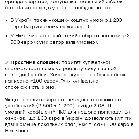
оренда квартири, комуналка, мобільний зв’язок,
їжа, кілька походів у кіно та поїздок на таксі.
В Україні такий «кошик» коштує умовно 1 200
євро (у гривневому еквіваленті).
У Німеччині за такий самий набір ви заплатите 2
500 євро (суми автор взяв умовно).
✅
Простими словами:
паритет купівельної
спроможності показує реальну силу грошей
всередині країни. Хоча на купюрі в обох країнах
написано «100 євро», їхня купівельна
спроможність різна.
Якщо розділити вартість німецького кошика на
український (2 500 ÷ 1 200), вийде 2,08. Це
умовний коефіцієнт* ПКС для нашого прикладу. Він
означає, що 100 євро в Україні дозволяють купити
вдвічі більше локальних благ, ніж ті самі 100 євро в
Німеччині.