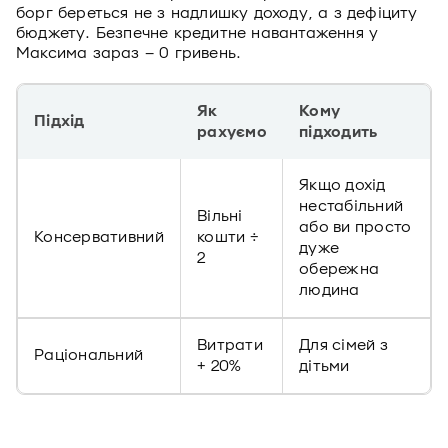
борг береться не з надлишку доходу, а з дефіциту
бюджету. Безпечне кредитне навантаження у
Максима зараз – 0 гривень.
Як
Кому
Підхід
рахуємо
підходить
Якщо дохід
нестабільний
Вільні
або ви просто
Консервативний
кошти ÷
дуже
2
обережна
людина
Витрати
Для сімей з
Раціональний
+ 20%
дітьми