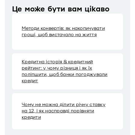
Це може бути вам цікаво
Методи конвертів: як накопичувати
гроші, щоб вистачало на життя
Кредитна історія & кредитний
рейтинг: у чому різниця і як їх
поліпшити, щоб банки погоджували
кредит
Чому не можна ділити річну ставку
на 12, і як насправді порівняти
кредити