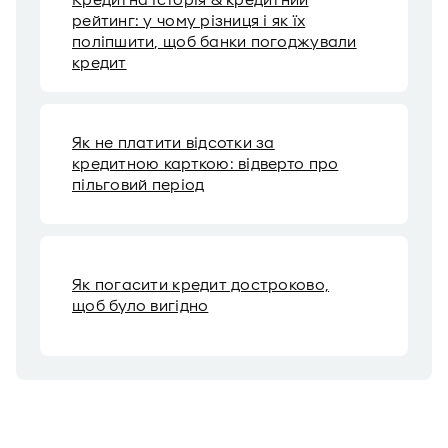
Кредитна історія & кредитний
рейтинг: у чому різниця і як їх
поліпшити, щоб банки погоджували
кредит
Як не платити відсотки за
кредитною карткою: відверто про
пільговий період
Як погасити кредит достроково,
щоб було вигідно