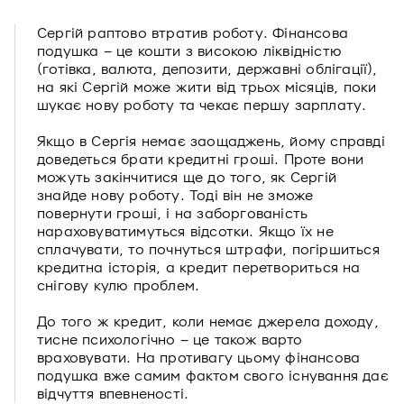
Сергій раптово втратив роботу. Фінансова
подушка – це кошти з високою ліквідністю
(готівка, валюта, депозити, державні облігації),
на які Сергій може жити від трьох місяців, поки
шукає нову роботу та чекає першу зарплату.
Якщо в Сергія немає заощаджень, йому справді
доведеться брати кредитні гроші. Проте вони
можуть закінчитися ще до того, як Сергій
знайде нову роботу. Тоді він не зможе
повернути гроші, і на заборгованість
нараховуватимуться відсотки. Якщо їх не
сплачувати, то почнуться штрафи, погіршиться
кредитна історія, а кредит перетвориться на
снігову кулю проблем.
До того ж кредит, коли немає джерела доходу,
тисне психологічно – це також варто
враховувати. На противагу цьому фінансова
подушка вже самим фактом свого існування дає
відчуття впевненості.