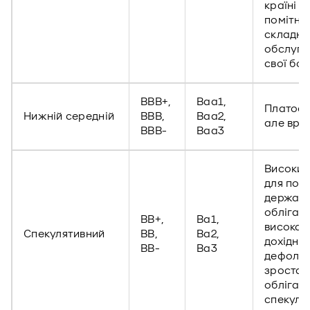
країні с
помітно
складні
обслуго
свої бор
BBB+,
Baa1,
Платосп
Нижній середній
BBB,
Baa2,
але враз
BBB-
Baa3
Високий
для пок
держав
облігаці
BB+,
Ba1,
висока
Спекулятивний
BB,
Ba2,
дохідніс
BB-
Ba3
дефолт
зростає
облігаці
спекулят