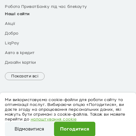
Робота ПриватБанку під час блекауту
Наші сайти
Акції
Добро
LiqPay
Авто в кредит
Дизайн картки
Показати всі
Ми використовуємо cookie-файли для роботи сайту та
оптимізації послуг. Вибираючи опцію «Погодитися», ви
даєте згоду на опрацювання персональних даних, які
можуть бути отримані з cookie-файлів. Також ви можете
EN
перейти до
налаштування cookie
Про персональні дані
Відмовитися
Погодитися
©
2026
ПриватБанк Ліцензія № 22 від 05.10.2011