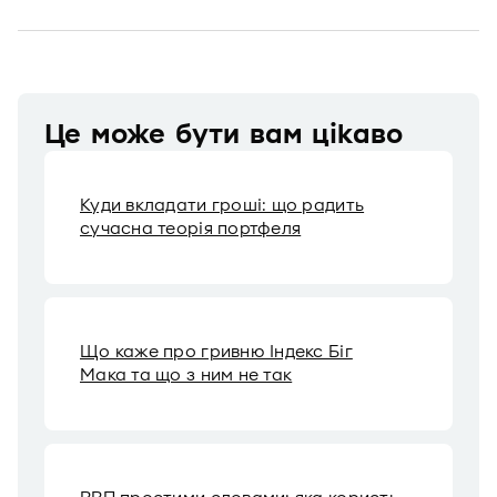
Це може бути вам цікаво
Куди вкладати гроші: що радить
сучасна теорія портфеля
Що каже про гривню Індекс Біг
Мака та що з ним не так