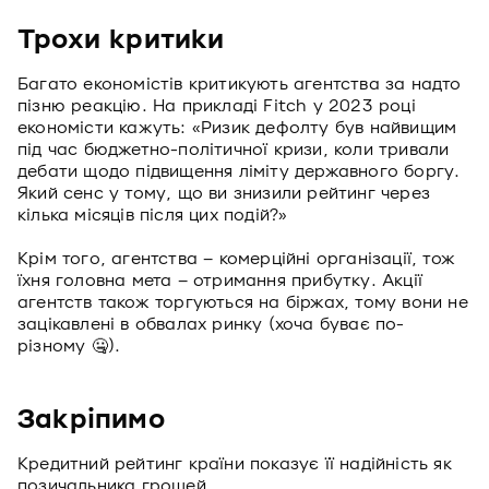
Трохи критики
Багато економістів критикують агентства за надто
пізню реакцію. На прикладі Fitch у 2023 році
економісти кажуть: «Ризик дефолту був найвищим
під час бюджетно-політичної кризи, коли тривали
дебати щодо підвищення ліміту державного боргу.
Який сенс у тому, що ви знизили рейтинг через
кілька місяців після цих подій?»
Крім того, агентства – комерційні організації, тож
їхня головна мета – отримання прибутку. Акції
агентств також торгуються на біржах, тому вони не
зацікавлені в обвалах ринку (хоча буває по-
різному 🤐).
Закріпимо
Кредитний рейтинг країни показує її надійність як
позичальника грошей.