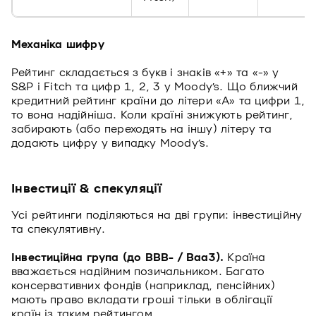
Механіка шифру
Рейтинг складається з букв і знаків «+» та «-» у
S&P і Fitch та цифр 1, 2, 3 у Moody’s. Що ближчий
кредитний рейтинг країни до літери «A» та цифри 1,
то вона надійніша. Коли країні знижують рейтинг,
забирають (або переходять на іншу) літеру та
додають цифру у випадку Moody’s.
Інвестиції & спекуляції
Усі рейтинги поділяються на дві групи: інвестиційну
та спекулятивну.
Інвестиційна група (до BBB- / Baa3).
Країна
вважається надійним позичальником. Багато
консервативних фондів (наприклад, пенсійних)
мають право вкладати гроші тільки в облігації
країн із таким рейтингом.