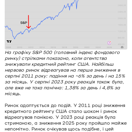
На графіку S&P 500 (головний індекс фондового
ринку) стрілками показано, коли агентства
знижували кредитний рейтинг США. Найбільш
нервово ринок відреагував на перше зниження в
серпні 2011 року: падіння на ~6% за день і на 15%
за місяць. У серпні 2023 року реакція також була,
але вже не така панічна: 1,38% за день і 4,8% за
місяць.
Ринок адаптується до подій. У 2011 році зниження
кредитного рейтингу США стало шоком і ринок
відреагував панікою. У 2023 році реакція була
стриманою, а зниження 2025 року пройшло майже
непомітно. Ринок очікував щось подібне, і цей