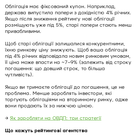
Облігація має фіксований купон. Наприклад,
держава випустила папери з дохідністю 4% річних.
Якщо після зниження рейтингу нові облігації
розміщують уже під 5%, старі папери стають менш
привабливими.
Щоб старі облігації залишалися конкурентними,
їхню ринкову ціну знижують. Щоб ваша облігація
під 4% річних відповідала новим ринковим умовам,
її ціна може впасти на ~7–9% (залежить від строку
погашення: що довший строк, то більша
чутливість).
Якщо ви тримаєте облігації до погашення, це не
проблема. Менше зароблять інвестори, які
торгують облігаціями на вторинному ринку, адже
вони продають їх за нижчою ціною.
→
Як заробляти на ОВДП: три стратегії
Що кажуть рейтингові агентства