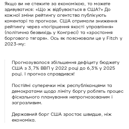
Якщо ви не стежите за економікою, то можете
здивуватися: «Що ж відбувається в США?» До
кожної зміни рейтингу агентства публікують
коментарі та прогнози. США отримали зниження
рейтингу через «погіршення якості управління»
(політична безвихідь у Конгресі) та «зростання
боргового тягаря». Ось як пояснювали це у Fitch у
2023-му:
Прогнозувалося збільшення дефіциту бюджету
США з 3,7% ВВП у 2022 році до 6,3% у 2025
році. І прогноз справдився!
Постійні суперечки між республіканцями та
демократами щодо ліміту боргу роблять процес
фіскального планування непрогнозованим і
загрозливим.
Державний борг США зростає швидше, ніж
економіка.