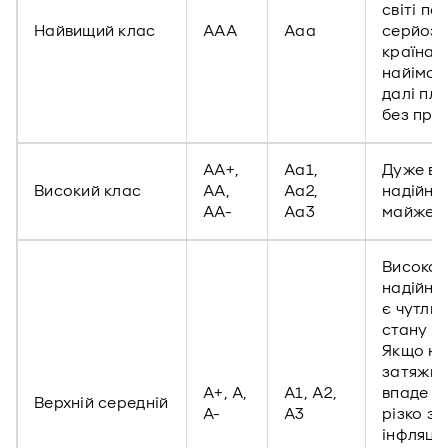
світі по
Найвищий клас
AAA
Aaa
серйозн
країна,
найімові
далі пл
без про
AA+,
Aa1,
Дуже ви
Високий клас
AA,
Aa2,
надійніс
AA-
Aa3
майже і
Висока
надійніс
є чутлив
стану е
Якщо на
затяжна
A+, A,
A1, A2,
впаде В
Верхній середній
A-
A3
різко з
інфляція