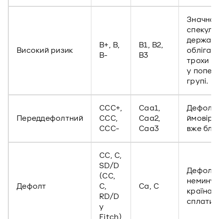
Значно
спекуля
державн
B+, B,
B1, B2,
Високий ризик
облігаці
B-
B3
трохи в
у попер
групі.
CCC+,
Caa1,
Дефолт 
Переддефолтний
CCC,
Caa2,
ймовірн
CCC-
Caa3
вже бли
CC, C,
SD/D
Дефолт
(CC,
неминуч
Дефолт
C,
Ca, C
країна 
RD/D
сплатил
у
Fitch)