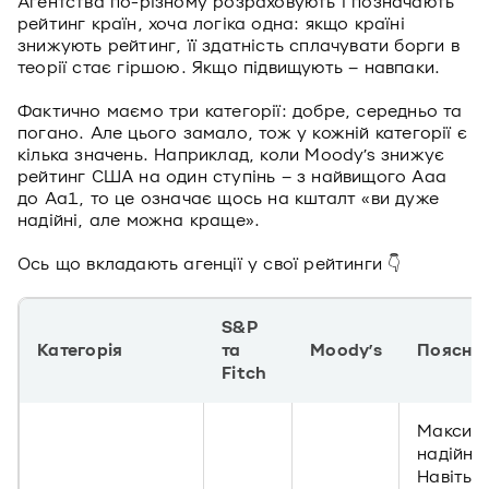
Агентства по-різному розраховують і позначають
рейтинг країн, хоча логіка одна: якщо країні
знижують рейтинг, її здатність сплачувати борги в
теорії стає гіршою. Якщо підвищують – навпаки.
Фактично маємо три категорії: добре, середньо та
погано. Але цього замало, тож у кожній категорії є
кілька значень. Наприклад, коли Moody’s знижує
рейтинг США на один ступінь – з найвищого Aaa
до Aa1, то це означає щось на кшталт «ви дуже
надійні, але можна краще».
Ось що вкладають агенції у свої рейтинги 👇
S&P
Категорія
та
Moody’s
Поясне
Fitch
Максим
надійніс
Навіть 