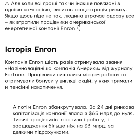
⚠️ Але коли всі гроші так чи інакше пов’язані з
однією компанією, виникає концентрація ризику.
Якщо щось піде не так, людина втрачає одразу все
– як втратили працівники американської
енергетичної компанії Enron 👇
Історія Enron
Компанія Enron шість разів отримувала звання
«Найінноваційніша компанія Америки» від журналу
Fortune. Працівники пишалися місцем роботи та
отримували бонуси у вигляді акцій, у яких тримали
й пенсійні накопичення.
А потім Enron збанкрутувала. За 24 дні ринкова
капіталізація компанії впала з $65 млрд до нуля.
Тисячі працівників втратили і роботу, і
заощадження більше ніж на $3 млрд, за
деякими підрахунками.