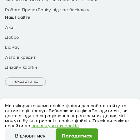
Як працює Банк в умовах воєнного стану
Робота ПриватБанку під час блекауту
Наші сайти
Акції
Добро
LiqPay
Авто в кредит
Дизайн картки
Показати всі
Ми використовуємо cookie-файли для роботи сайту та
оптимізації послуг. Вибираючи опцію «Погодитися», ви
даєте згоду на опрацювання персональних даних, які
можуть бути отримані з cookie-файлів. Також ви можете
EN
перейти до
налаштування cookie
Про персональні дані
Відмовитися
Погодитися
©
2026
ПриватБанк Ліцензія № 22 від 05.10.2011