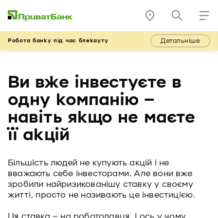
Детальніше
Робота банку під час блекауту
Ви вже інвестуєте в
одну компанію –
навіть якщо не маєте
її акцій
Більшість людей не купують акцій і не
вважають себе інвесторами. Але вони вже
зробили найризикованішу ставку у своєму
житті, просто не називають це інвестицією.
Ця ставка – на роботодавця. І ось у чому