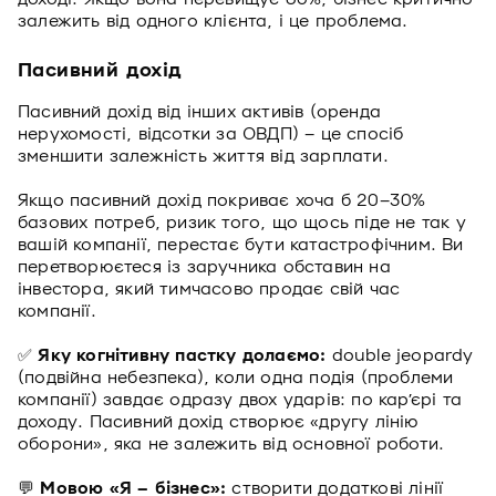
залежить від одного клієнта, і це проблема.
Пасивний дохід
Пасивний дохід від інших активів (оренда
нерухомості, відсотки за ОВДП) – це спосіб
зменшити залежність життя від зарплати.
Якщо пасивний дохід покриває хоча б 20–30%
базових потреб, ризик того, що щось піде не так у
вашій компанії, перестає бути катастрофічним. Ви
перетворюєтеся із заручника обставин на
інвестора, який тимчасово продає свій час
компанії.
✅
Яку когнітивну пастку долаємо:
double jeopardy
(подвійна небезпека), коли одна подія (проблеми
компанії) завдає одразу двох ударів: по кар’єрі та
доходу. Пасивний дохід створює «другу лінію
оборони», яка не залежить від основної роботи.
💬
Мовою «Я – бізнес»:
створити додаткові лінії