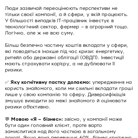
Люди зазвичай переоцінюють перспективи не
тільки своєї компанії, а й сфери, у якій працюють.
У більшості випадків IT-працівник інвестує в
технологічний сектор, фермер – в аграрний тощо.
Логічно, але ж не всю суму.
Більш безпечно частину коштів вкладати у сфери,
які поводяться інакше під час кризи: енергетику,
ритейл або державні облігації (ОВДП). Інвестиції
мають страхувати кар’єру, а не дублювати її
ризики.
✅
Яку когнітивну пастку долаємо:
упередження на
користь знайомого, коли ми схильні вкладати гроші
лише у свою компанію та сферу. Диверсифікація
змушує виходити за межі знайомого й оцінювати
ризики об’єктивно.
💬
Мовою «Я – бізнес»:
звісно, у компанії може
бути один головний клієнт, проте варто
замислитися над його часткою в загальному
доході. Якщо вона перевищує 60%, бізнес критично