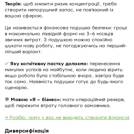
Теорія:
щоб знизити ризик концентрації, треба
створити непорушний запас, не пов’язаний із
вашою сферою.
Це називається фінансова подушка безпеки: гроші
в максимально ліквідній формі на 3–6 місяців
звичних витрат. З подушкою можна спокійно
шукати нову роботу, не погоджуючись на перший-
ліпший варіант.
✅
Яку когнітивну пастку долаємо:
перенесення
минулих успіхів на майбутнє, коли людина вірить:
якщо робота була стабільною вчора, завтра буде
так само. Наявність подушки готує до будь-якого
сценарію.
💬
Мовою «Я – бізнес»:
мати операційний резерв,
щоб пережити втрату головного замовника.
→ Розбір: чому у вас не виходить створити фінансов
Диверсифікація