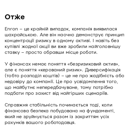
Отже
Enron – це крайній випадок, компанія виявилася
шахрайською. Але він наочно демонструє принцип
концентрації ризику в одному активі. І навіть без
купівлі жодної акції ви вже зробили найголовнішу
ставку – просто обравши місце роботи.
У фінансах немає поняття «безризиковий актив»,
але є поняття «керований ризик». Диверсифікація
(тобто розподіл коштів) – це не про жадібність або
недовіру до компанії. Це про усвідомлення того,
що майбутнє непередбачуване, тому потрібно
подбати про захист від найгірших сценаріїв.
Справжня стабільність починається тоді, коли
фінансова безпека побудована на фундаменті,
який не зруйнується разом із закриттям усіх
рахунків вашого роботодавця.