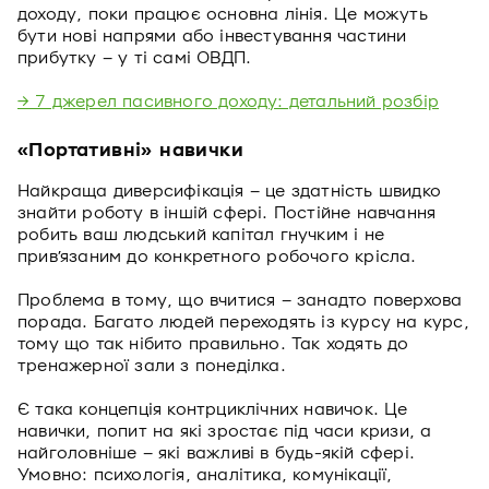
доходу, поки працює основна лінія. Це можуть
бути нові напрями або інвестування частини
прибутку – у ті самі ОВДП.
→ 7 джерел пасивного доходу: детальний розбір
«Портативні» навички
Найкраща диверсифікація – це здатність швидко
знайти роботу в іншій сфері. Постійне навчання
робить ваш людський капітал гнучким і не
прив’язаним до конкретного робочого крісла.
Проблема в тому, що вчитися – занадто поверхова
порада. Багато людей переходять із курсу на курс,
тому що так нібито правильно. Так ходять до
тренажерної зали з понеділка.
Є така концепція контрциклічних навичок. Це
навички, попит на які зростає під часи кризи, а
найголовніше – які важливі в будь-якій сфері.
Умовно: психологія, аналітика, комунікації,