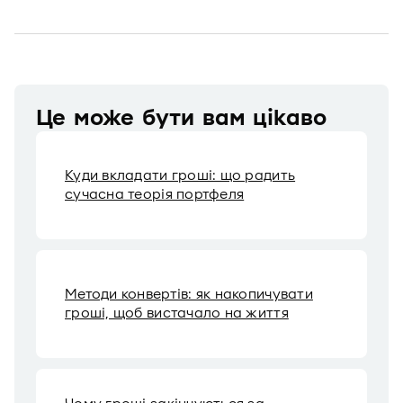
Це може бути вам цікаво
Куди вкладати гроші: що радить
сучасна теорія портфеля
Методи конвертів: як накопичувати
гроші, щоб вистачало на життя