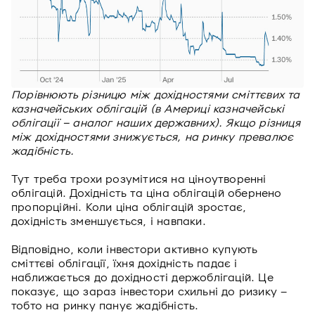
Порівнюють різницю між дохідностями сміттєвих та
казначейських облігацій (в Америці казначейські
облігації – аналог наших державних). Якщо різниця
між дохідностями знижується, на ринку превалює
жадібність.
Тут треба трохи розумітися на ціноутворенні
облігацій. Дохідність та ціна облігацій обернено
пропорційні. Коли ціна облігацій зростає,
дохідність зменшується, і навпаки.
Відповідно, коли інвестори активно купують
сміттєві облігації, їхня дохідність падає і
наближається до дохідності держоблігацій. Це
показує, що зараз інвестори схильні до ризику –
тобто на ринку панує жадібність.