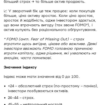
більший страх → то більше актив продають.
📈 У зворотний бік це теж працює: коли покупців
більше, ціна активу зростає. Коли ціна зростає,
зростає й жадібність, адже інвесторам здається,
що вони втрачають вигоду (так зване FOMO*), і
актив купують без раціонального обґрунтування.
* FOMO (англ. Fear of Missing Out) – страх
втратити щось вигідне, цікаве або важливе. Деякі
інвестори вважають FOMO головною причиною
втрати капіталу, адже рішення, які ухвалюють на
емоціях, часто помилкові.
Значення індексу
Індекс може мати значення від 0 до 100.
<24 – абсолютний страх (по-простому – паніка),
інвестори позбуваються активів.
24–44 – страх.
45–55 – нейтральний настрій.