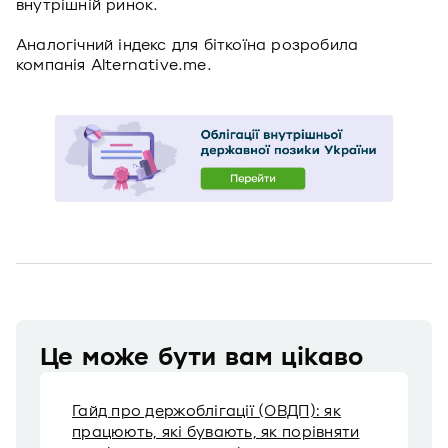
внутрішній ринок.
Аналогічний індекс для біткоїна розробила
компанія Alternative.me.
Це може бути вам цікаво
Гайд про держоблігації (ОВДП): як
працюють, які бувають, як порівняти