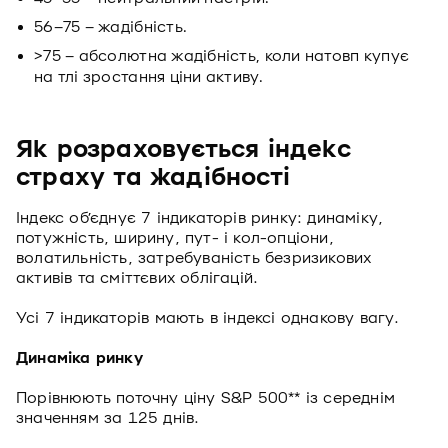
56–75 – жадібність.
>75 – абсолютна жадібність, коли натовп купує
на тлі зростання ціни активу.
Як розраховується індекс
страху та жадібності
Індекс об’єднує 7 індикаторів ринку: динаміку,
потужність, ширину, пут- і кол-опціони,
волатильність, затребуваність безризикових
активів та сміттєвих облігацій.
Усі 7 індикаторів мають в індексі однакову вагу.
Динаміка ринку
Порівнюють поточну ціну S&P 500** із середнім
значенням за 125 днів.