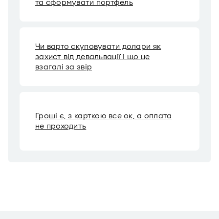
та сформувати портфель
Чи варто скуповувати долари як
захист від девальвації і що це
взагалі за звір
Гроші є, з карткою все ок, а оплата
не проходить