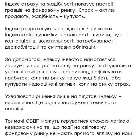
Індекс страху та жадібності показує настрій
гравців на фондовому ринку. Страх – активи
продають, жадібність – купують.
Індекс розраховують на підставі 7 ринкових
індикаторів: динаміки, потужності, ширини, пут- і
кол-опціонів, волатильності, затребуваності
держоблігацій та сміттєвих облігацій.
За допомогою індексу інвестор намагається
зрозуміти настрої натовпу на ринку, щоб ухвалити
управлінські рішення – наприклад, зафіксувати
прибуток, коли на ринку панує жадібність, або
купувати недооцінені активи, коли на ринку страх.
Ухвалювати рішення лише на підставі індексу –
небезпечно. Це радше інструмент технічного
аналізу.
Тримачі ОВДП можуть керуватися схожою логікою,
незважаючи на те, що події на світовому
фондовому ринку не мають прямого впливу на наш