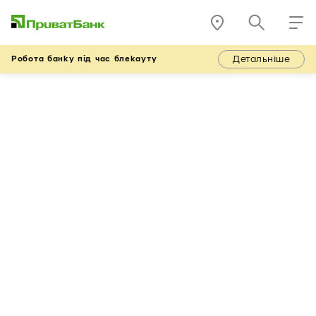
Детальніше
Робота банку під час блекауту