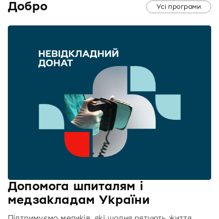
Добро
Усі програми
Допомога шпиталям і
медзакладам України
Підтримуємо медиків, які щодня рятують життя