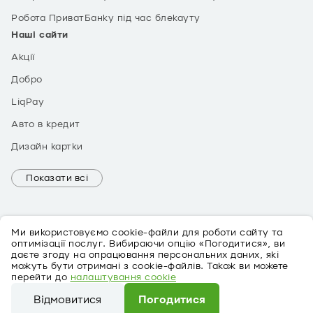
Робота ПриватБанку під час блекауту
Наші сайти
Акції
Добро
LiqPay
Авто в кредит
Дизайн картки
Показати всі
Ми використовуємо cookie-файли для роботи сайту та
оптимізації послуг. Вибираючи опцію «Погодитися», ви
даєте згоду на опрацювання персональних даних, які
можуть бути отримані з cookie-файлів. Також ви можете
EN
перейти до
налаштування cookie
Про персональні дані
Відмовитися
Погодитися
©
2026
ПриватБанк Ліцензія № 22 від 05.10.2011