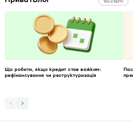
Усі статті
Що робити, якщо кредит став важким:
Пас
рефінансування чи реструктуризація
пре