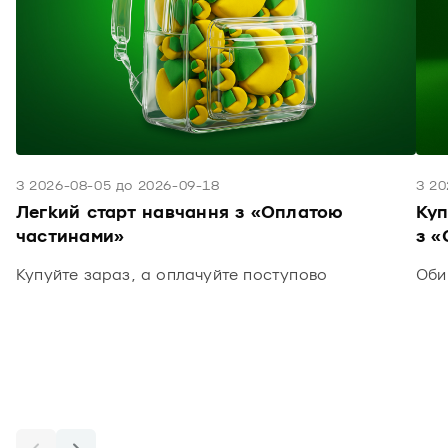
З 2026-08-05 до 2026-09-18
З 20
Легкий старт навчання з «Оплатою
Куп
частинами»
з «
Купуйте зараз, а оплачуйте поступово
Оби