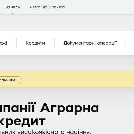
Бізнесу
Premium Banking
ежі
Кредити
Документарні операції
альніше
мпанії Аграрна
кредит
ник високоякісного насіння,