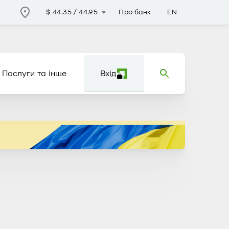
Про банк
EN
$
44.35
/
44.95
Послуги та інше
Вхід