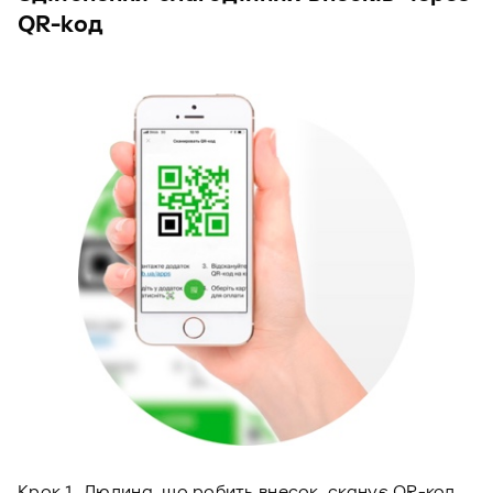
QR-код
Крок 1. Людина, що робить внесок, сканує QR-код