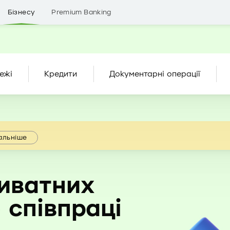
Бізнесу
Premium Banking
ежі
Кредити
Документарні операції
альніше
иватних
 співпраці