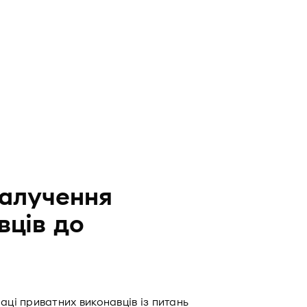
алучення
вців до
ці приватних виконавців із питань