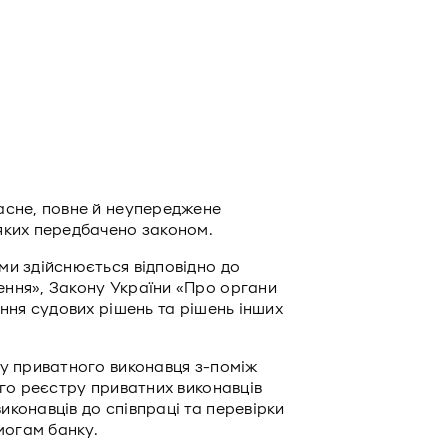
асне, повне й неупереджене
яких передбачено законом.
ми здійснюється відповідно до
ння», Закону України «Про органи
ання судових рішень та рішень інших
ру приватного виконавця з-поміж
ого реєстру приватних виконавців
конавців до співпраці та перевірки
могам банку.