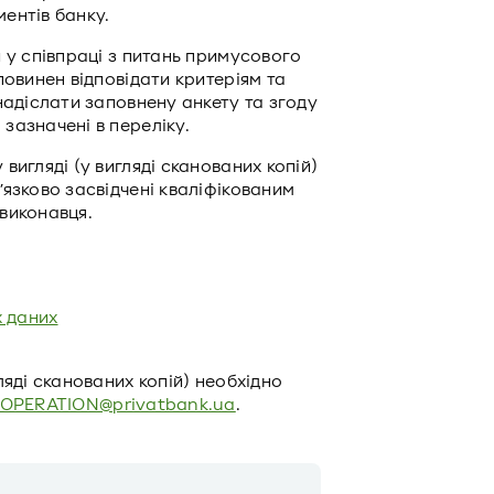
ентів банку.
 у співпраці з питань примусового
повинен відповідати критеріям та
надіслати заповнену анкету та згоду
зазначені в переліку.
игляді (у вигляді сканованих копій)
язково засвідчені кваліфікованим
виконавця.
 даних
ляді сканованих копій) необхідно
OPERATION@privatbank.ua
.