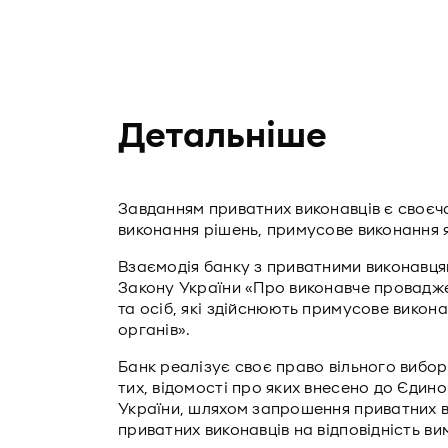
Детальніше
Завданням приватних виконавців є своєч
виконання рішень, примусове виконання 
Взаємодія банку з приватними виконавця
Закону України «Про виконавче провадже
та осіб, які здійснюють примусове викон
органів».
Банк реалізує своє право вільного вибо
тих, відомості про яких внесено до Єдин
України, шляхом запрошення приватних ви
приватних виконавців на відповідність ви