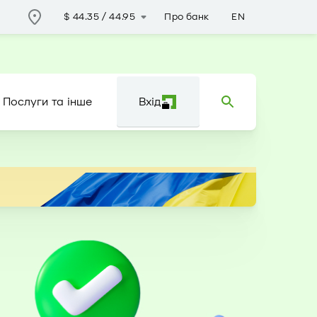
Про банк
EN
$
44.35
/
44.95
Послуги та інше
Вхід