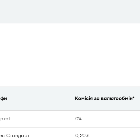
ифи
Комісія за валютообмін*
xpert
0%
ес Стандарт
0,20%