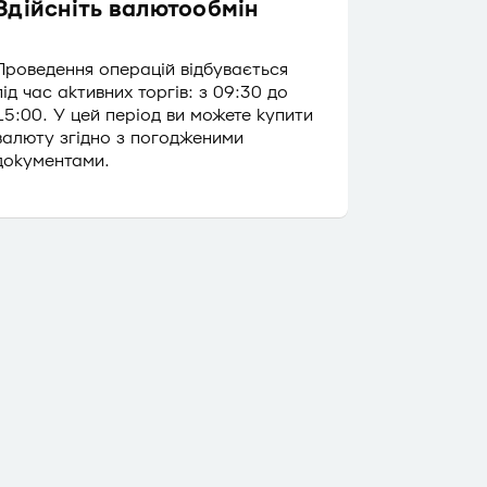
Здійсніть валютообмін
Надішлі
Проведення операцій відбувається
SWIFT-пер
під час активних торгів: з 09:30 до
автоматич
15:00. У цей період ви можете купити
вибрати до
валюту згідно з погодженими
здійснюєть
документами.