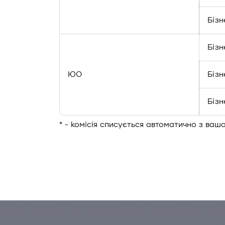
Біз
Бізн
ЮО
Біз
Біз
* - комісія списується автоматично з ваш