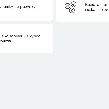
Валюта – згі
алишку на рахунку.
може відкри
им комерційним курсом
оштів.