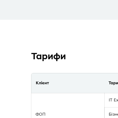
Тарифи
Клієнт
Тар
IT E
ФОП
Бізн