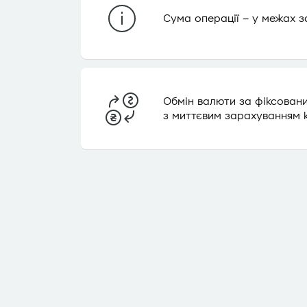
Сума операції – у межах з
Обмін валюти за фіксован
з миттєвим зарахуванням к