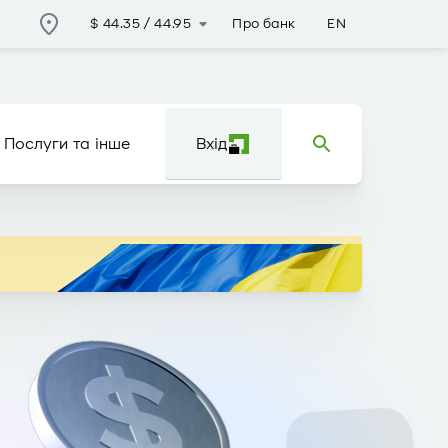
Про банк
EN
$
44.35
/
44.95
Послуги та інше
Вхід