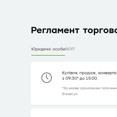
Регламент торгової
Юридичні особи
ФОП
Купівля, продаж, конверта
з 09:30* до 15:00.
*За умови зазначених поточних
бізнесу».