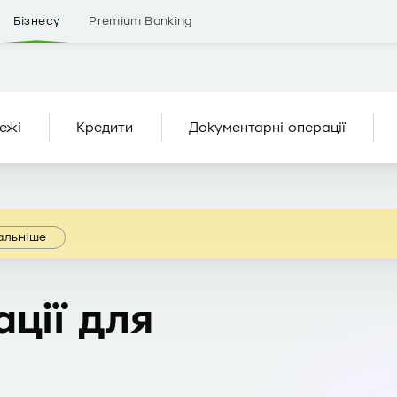
Бізнесу
Premium Banking
ежі
Кредити
Документарні операції
альніше
ції для