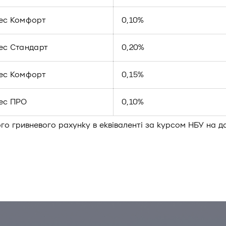
нес Комфорт
0,10%
ес Стандарт
0,20%
нес Комфорт
0,15%
нес ПРО
0,10%
ого гривневого рахунку в еквіваленті за курсом НБУ на д