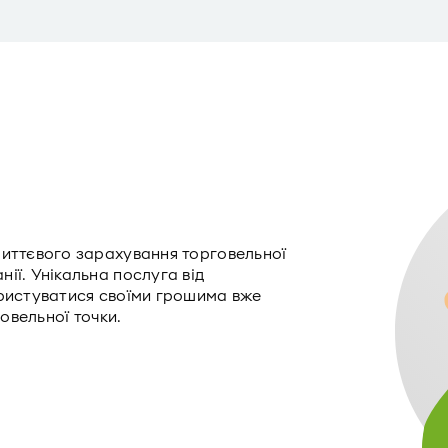
миттєвого зарахування торговельної
ії. Унікальна послуга від
ористуватися своїми грошима вже
говельної точки.