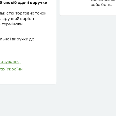
 спосіб здачі виручки
себе банк.
лькістю торгових точок
о зручний варіант
– термінали
льної виручки до
овування;
тах України.