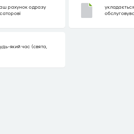
Ваш рахунок одразу
укладається
асаторові
обслуговува
удь-який час (свята,