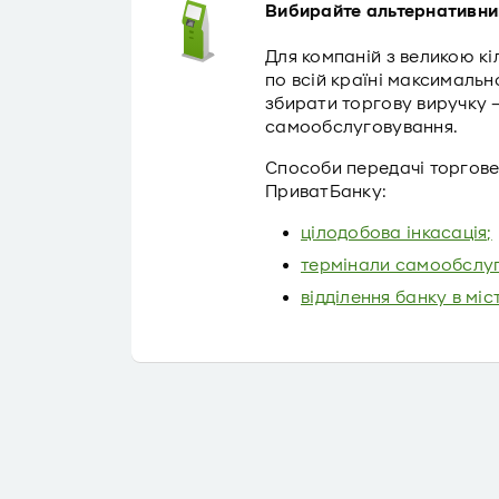
Вибирайте альтернативний
Для компаній з великою кі
по всій країні максимальн
збирати торгову виручку 
самообслуговування.
Способи передачі торгове
ПриватБанку:
цілодобова інкасація;
термінали самообслуг
відділення банку в міс