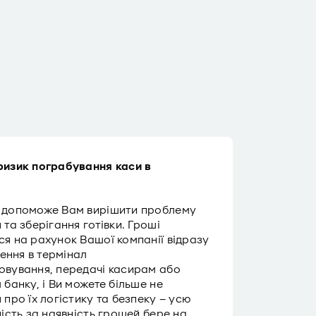
ризик пограбування каси в
 допоможе Вам вирішити проблему
та зберігання готівки. Гроші
я на рахунок Вашої компанії відразу
сення в термінал
вування, передачі касирам або
 банку, і Ви можете більше не
 про їх логістику та безпеку – усю
ність за наявність грошей бере на