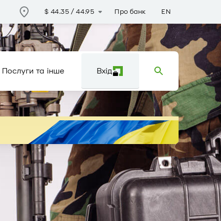
Про банк
EN
$
44.35
/
44.95
Послуги та інше
Вхід