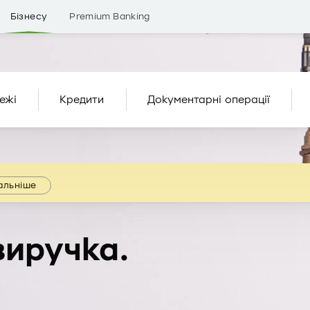
Бізнесу
Premium Banking
ежі
Кредити
Документарні операції
альніше
виручка.