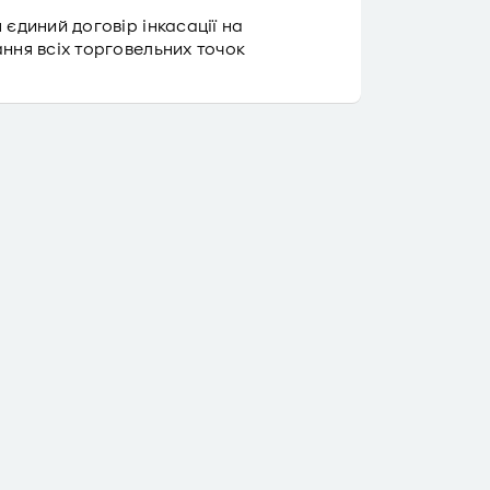
 єдиний договір інкасації на
ння всіх торговельних точок