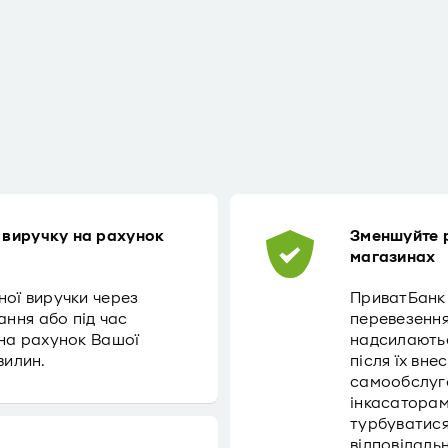
 виручку на рахунок
Зменшуйте 
магазинах
ної виручки через
ПриватБанк
ння або під час
перевезення 
 на рахунок Вашої
надсилаютьс
вилин.
після їх вне
самообслуго
інкасаторам
турбуватися
відповідаль