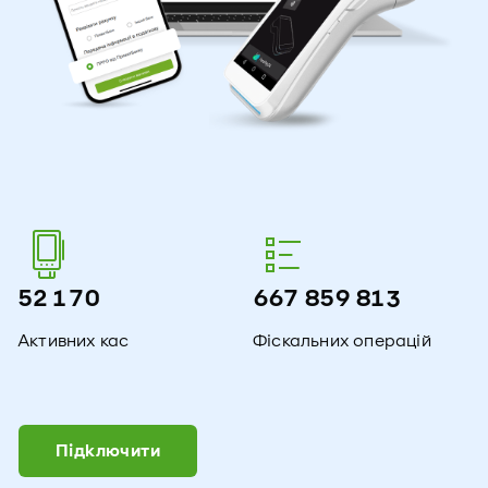
3
5
2
1
7
0
6
6
7
8
5
9
8
1
4
Активних кас
Фіскальних операцій
Підключити