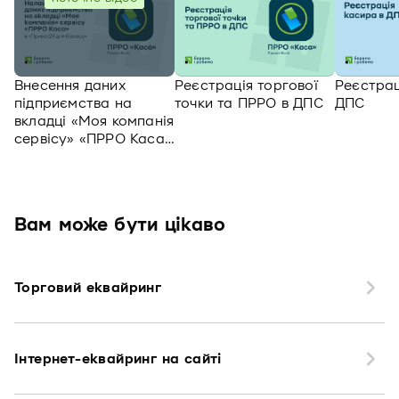
Внесення даних
Реєстрація торгової
Реєстрац
підприємства на
точки та ПРРО в ДПС
ДПС
вкладці «Моя компанія
сервісу» «ПРРО Каса»
в «Приват24 для
бізнесу»
Вам може бути цікаво
Торговий еквайринг
Інтернет-еквайринг на сайті