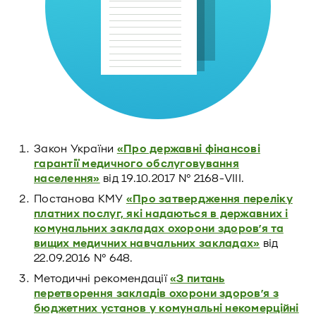
Закон України
«Про державні фінансові
гарантії медичного обслуговування
населення»
від 19.10.2017 № 2168-VIII.
Постанова КМУ
«Про затвердження переліку
платних послуг, які надаються в державних і
комунальних закладах охорони здоров’я та
вищих медичних навчальних закладах»
від
22.09.2016 № 648.
Методичні рекомендації
«З питань
перетворення закладів охорони здоров’я з
бюджетних установ у комунальні некомерційні