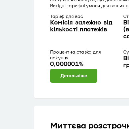
Вигідні тарифні умови для ваших п
Тариф для вас
Ст
Комісія залежно від
В
кількості платежів
(
с
Процентна ставка для
Су
В
покупця
0,000001%
г
Детальніше
Миттєва розстроч