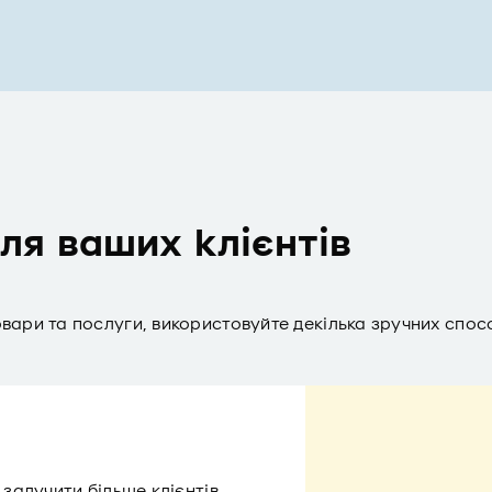
для ваших клієнтів
овари та послуги, використовуйте декілька зручних спос
и
алучити більше клієнтів.