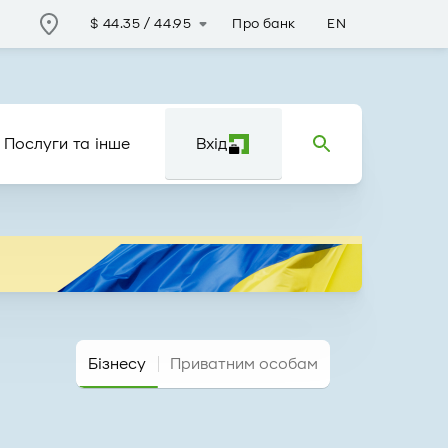
Про банк
EN
$
44.35
/
44.95
Послуги та інше
Вхід
Бізнесу
Приватним особам