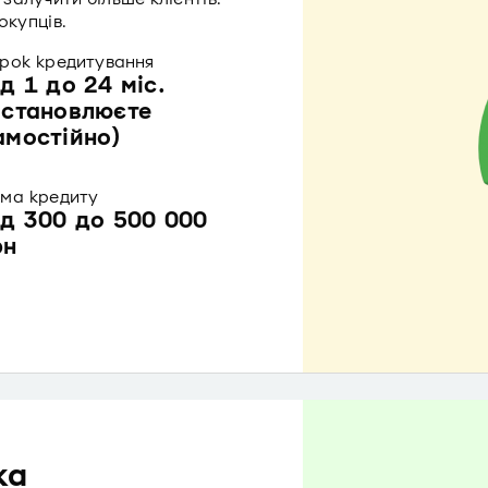
окупців.
рок кредитування
ід 1 до 24 міс.
встановлюєте
амостійно)
ма кредиту
ід 300 до 500 000
рн
ка