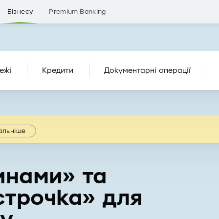
Бізнесу
Premium Banking
ежі
Кредити
Документарні операції
альніше
инами» та
строчка» для