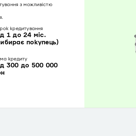
итування з можливістю
я.
рок кредитування
ід 1 до 24 міс.
вибирає покупець)
ма кредиту
ід 300 до 500 000
рн