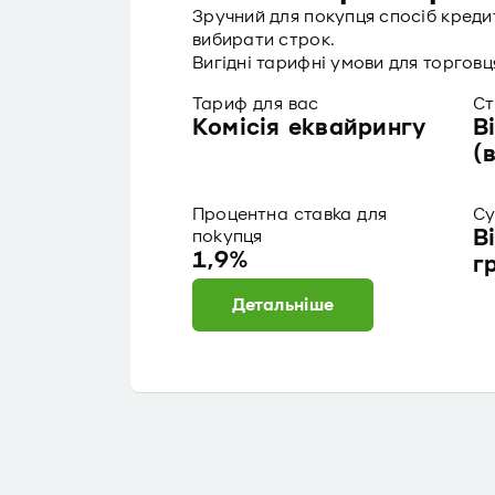
Зручний для покупця спосіб кред
вибирати строк.
Вигідні тарифні умови для торговц
Тариф для вас
Ст
Комісія еквайрингу
В
(
Процентна ставка для
Су
В
покупця
1,9%
г
Детальніше