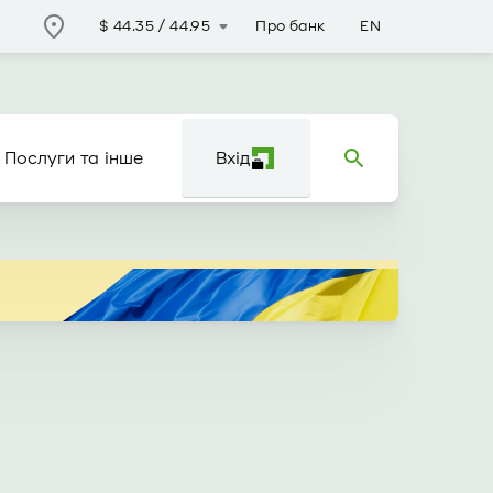
Про банк
EN
$
44.35
/
44.95
Послуги та інше
Вхід