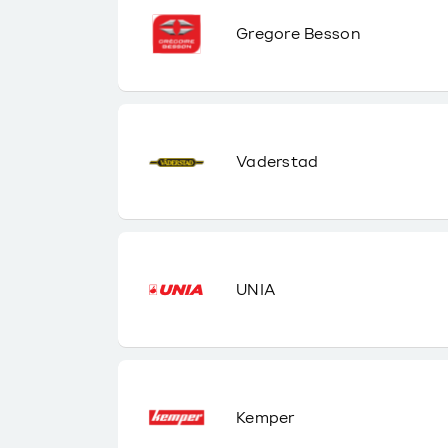
Gregore Besson
Vaderstad
UNIA
Kemper