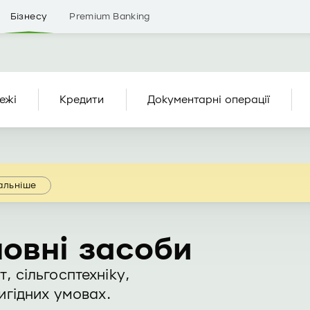
Бізнесу
Premium Banking
ежі
Кредити
Документарні операції
альніше
овні засоби
, сільгосптехніку,
игідних умовах.