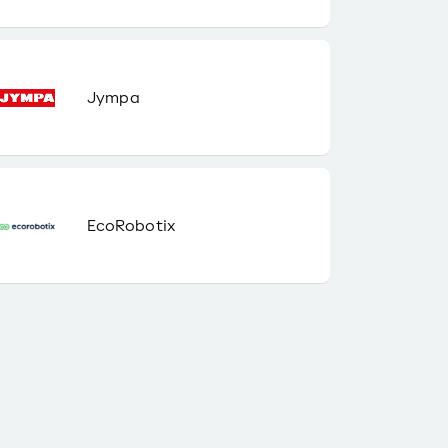
Jympa
EcoRobotix