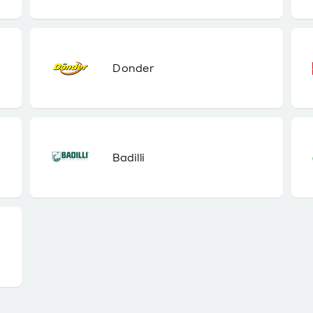
Donder
Badilli