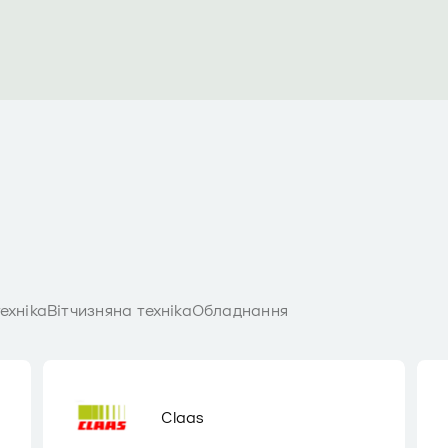
ехніка
Вітчизняна техніка
Обладнання
Claas