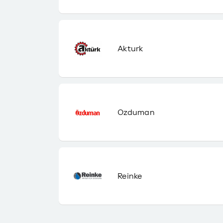
Akturk
Ozduman
Reinke